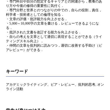
・専門科目や自分の想定するキャリアとの関連から，教養のあ
り方や今後の修得の重要性に気付く．
・専門分野と世界とのつながりの中での，自らの役割，責任，
科学者・技術者としての倫理を知る．
・文章の評価・批評能力を向上させる．
・5,000～10,000字の文章を書ける．レビューできるようにな
る．
・批評された文書を改訂する能力を向上させる．
・自らの考えを文章として適切に表現することができる（ライ
ティングスキル向上）．
・仲間の文章を批判的に読みつつ，適切に改善する手助け（ピ
アレビュー）ができる．
キーワード
アカデミックライティング、ピア・レビュー、批判的思考, オン
ライン活動