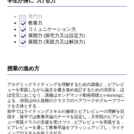
学生が身につける力
専門力
教養力
コミュニケーション力
展開力 (探究力又は設定力)
展開力 (実践力又は解決力)
授業の進め方
アカデミックライティングを理解するための講義と，ピアレビ
ューを実践しながら論文を書き進め改訂するための演習を，ほ
ぼ交互におこなう．講義はオンデマンド動画視聴とe-learningに
よる．演習は60人規模のクラスでのペアワークやグループワー
クを主体とする．
前半ではライティングスキルの修得とピアレビューの理解を目
指す．後半では教養卒論のテーマを設定し，大学院のピアレビ
ュー実践クラスの支援を受けつつ，ピアレビューを実践する．
ピアレビューを通して教養卒論をブラッシュアップし，ライテ
ィングのスキルを向上させる．