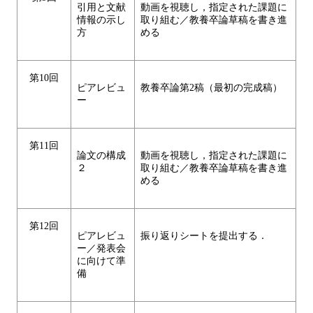
引用と文献
動画を視聴し，指定された課題に
情報の示し
取り組む／教養卒論草稿を書き進
方
める
第10回
ピアレビュ
教養卒論第2稿（最初の完成稿）
ー
第11回
論文の構成
動画を視聴し，指定された課題に
２
取り組む／教養卒論草稿を書き進
める
第12回
ピアレビュ
振り返りシートを提出する．
ー／発表会
に向けて準
備