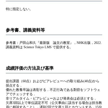
特に指定しない。
参考書、講義資料等
参考書：戸田山和久『最新版 論文の教室』，NHK出版，2022.
講義資料は Science Tokyo LMS で提供する。
成績評価の方法及び基準
提出課題（60点）およびピアレビューへの取り組み(40点)から
採点する．
優れた教養卒論は表彰する．不正行為である剽窃をソフトウェ
アでチェックする．
非リアルタイム・ピアレビューおよび発表会は必須とする．
欠席3回以上で単位認定不可（公欠事由に該当する場合は担当教
員に相談すること）．遅刻2回で欠席１回とカウントする．15分