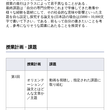
授業の進行はクラスによって若干異なることがある．
最終課題は「自分の専門分野やこれまで学修してきた教養や
様々な経験を題材にして、その社会的な意味や影響といった主
題を自ら設定し探究する論文を(日本語の場合は)5000～10,000文
字で書いて下さい」である．前もって自分の書きたいことを考
え，参考になりそうな図書にあたることを推奨する．
授業計画・課題
授業計画
課題
第1回
オリエンテ
動画を視聴し，指定された課題に
ーション／
取り組む
論文とはど
んな文章か
／主題