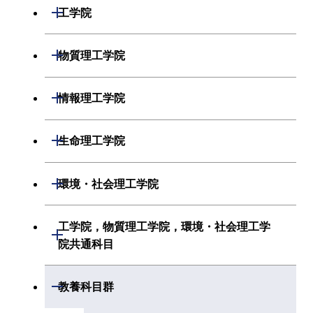
数学系
開閉
工学院
物理学系
機械系
開閉
物質理工学院
化学系
システム制御系
材料系
開閉
情報理工学院
地球惑星科学系
電気電子系
応用化学系
数理・計算科学系
開閉
生命理工学院
初年次専門科目
情報通信系
初年次専門科目
情報工学系
生命理工学系
開閉
環境・社会理工学院
創造プロセス科目
経営工学系
創造プロセス科目
初年次専門科目
初年次専門科目
共通専門科目
建築学系
工学院，物質理工学院，環境・社会理工学
初年次専門科目
開閉
共通専門科目
創造プロセス科目
院共通科目
創造プロセス科目
土木・環境工学系
創造プロセス科目
共通専門科目
工学院，物質理工学院，環境・社会
開閉
共通専門科目
教養科目群
融合理工学系
共通専門科目
理工学院共通科目