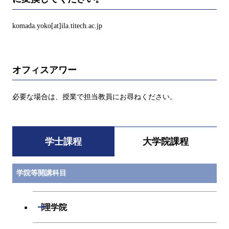
komada.yoko[at]ila.titech.ac.jp
オフィスアワー
必要な場合は、授業で担当教員にお尋ねください。
学士課程
大学院課程
学院等開講科目
開閉
理学院