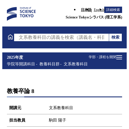
日本語
English
詳細検索
Science Tokyoシラバス (理工学系)
検索
文系教養科目の講義を検索（講義名・科目コード・担
学部・課程を開閉
2025年度
学院等開講科目
教養科目群
文系教養科目
教養卒論 8
開講元
文系教養科目
担当教員
駒田 陽子