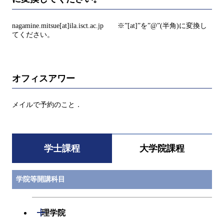
nagamine.mitsue[at]ila.isct.ac.jp ※”[at]”を”@”(半角)に変換し
てください。
オフィスアワー
メイルで予約のこと．
学士課程
大学院課程
学院等開講科目
開閉
理学院