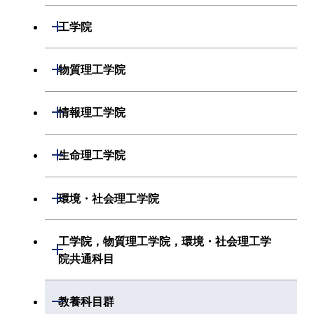
数学系
開閉
工学院
物理学系
機械系
開閉
物質理工学院
化学系
システム制御系
材料系
開閉
情報理工学院
地球惑星科学系
電気電子系
応用化学系
数理・計算科学系
開閉
生命理工学院
初年次専門科目
情報通信系
初年次専門科目
情報工学系
生命理工学系
開閉
環境・社会理工学院
創造プロセス科目
経営工学系
創造プロセス科目
初年次専門科目
初年次専門科目
共通専門科目
建築学系
工学院，物質理工学院，環境・社会理工学
初年次専門科目
開閉
共通専門科目
創造プロセス科目
院共通科目
創造プロセス科目
土木・環境工学系
創造プロセス科目
共通専門科目
工学院，物質理工学院，環境・社会
開閉
共通専門科目
教養科目群
融合理工学系
共通専門科目