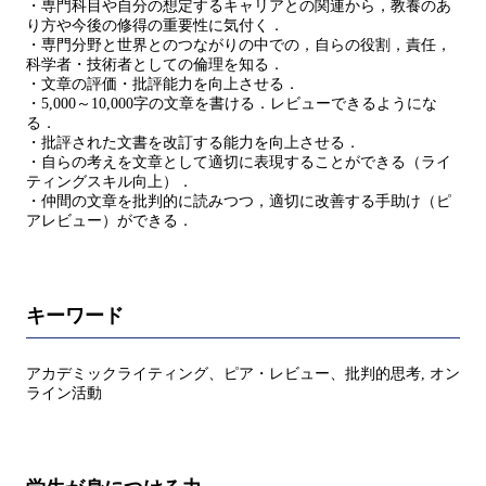
・専門科目や自分の想定するキャリアとの関連から，教養のあ
り方や今後の修得の重要性に気付く．
・専門分野と世界とのつながりの中での，自らの役割，責任，
科学者・技術者としての倫理を知る．
・文章の評価・批評能力を向上させる．
・5,000～10,000字の文章を書ける．レビューできるようにな
る．
・批評された文書を改訂する能力を向上させる．
・自らの考えを文章として適切に表現することができる（ライ
ティングスキル向上）．
・仲間の文章を批判的に読みつつ，適切に改善する手助け（ピ
アレビュー）ができる．
キーワード
アカデミックライティング、ピア・レビュー、批判的思考, オン
ライン活動