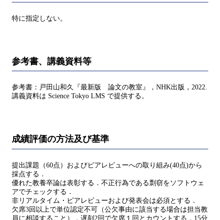
特に指定しない。
参考書、講義資料等
参考書：戸田山和久『最新版 論文の教室』，NHK出版，2022.
講義資料は Science Tokyo LMS で提供する。
成績評価の方法及び基準
提出課題（60点）およびピアレビューへの取り組み(40点)から
採点する．
優れた教養卒論は表彰する．不正行為である剽窃をソフトウェ
アでチェックする．
非リアルタイム・ピアレビューおよび発表会は必須とする．
欠席3回以上で単位認定不可（公欠事由に該当する場合は担当教
員に相談すること）．遅刻2回で欠席１回とカウントする．15分