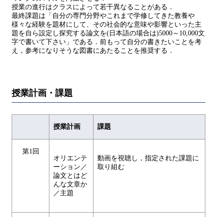
授業の進行はクラスによって若干異なることがある．
最終課題は「自分の専門分野やこれまで学修してきた教養や
様々な経験を題材にして、その社会的な意味や影響といった主
題を自ら設定し探究する論文を(日本語の場合は)5000～10,000文
字で書いて下さい」である．前もって自分の書きたいことを考
え，参考になりそうな図書にあたることを推奨する．
授業計画・課題
授業計画
課題
第1回
オリエンテ
動画を視聴し，指定された課題に
ーション／
取り組む
論文とはど
んな文章か
／主題