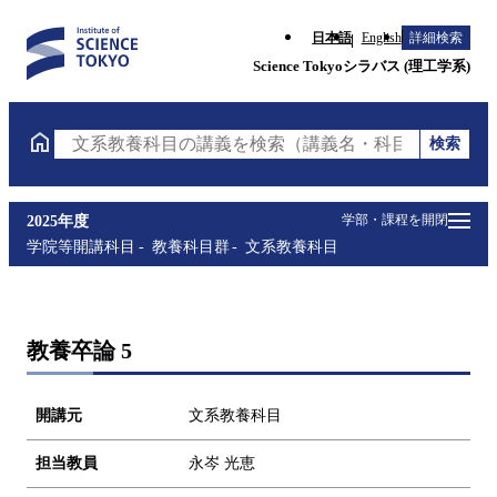
日本語
English
詳細検索
Science Tokyoシラバス (理工学系)
検索
文系教養科目の講義を検索（講義名・科目コード・担
学部・課程を開閉
2025年度
学院等開講科目
教養科目群
文系教養科目
教養卒論 5
開講元
文系教養科目
担当教員
永岑 光恵