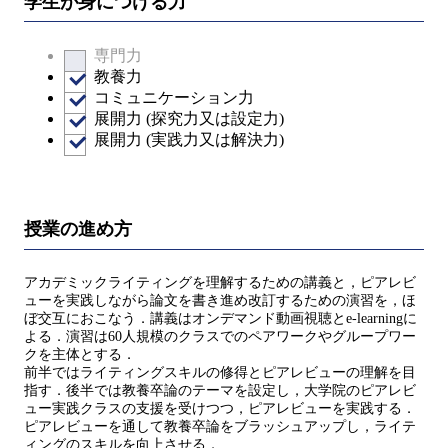
学生が身につける力
専門力
教養力
コミュニケーション力
展開力 (探究力又は設定力)
展開力 (実践力又は解決力)
授業の進め方
アカデミックライティングを理解するための講義と，ピアレビ
ューを実践しながら論文を書き進め改訂するための演習を，ほ
ぼ交互におこなう．講義はオンデマンド動画視聴とe-learningに
よる．演習は60人規模のクラスでのペアワークやグループワー
クを主体とする．
前半ではライティングスキルの修得とピアレビューの理解を目
指す．後半では教養卒論のテーマを設定し，大学院のピアレビ
ュー実践クラスの支援を受けつつ，ピアレビューを実践する．
ピアレビューを通して教養卒論をブラッシュアップし，ライテ
ィングのスキルを向上させる．