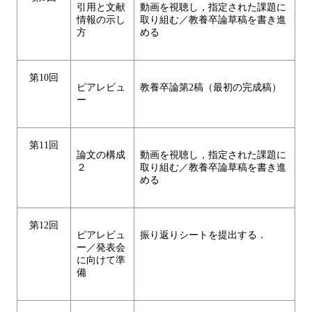
引用と文献
動画を視聴し，指定された課題に
情報の示し
取り組む／教養卒論草稿を書き進
方
める
第10回
ピアレビュ
教養卒論第2稿（最初の完成稿）
ー
第11回
論文の構成
動画を視聴し，指定された課題に
２
取り組む／教養卒論草稿を書き進
める
第12回
ピアレビュ
振り返りシートを提出する．
ー／発表会
に向けて準
備