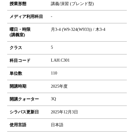
授業形態
講義/演習 (ブレンド型)
-
メディア利用科目
曜日・時限
月3-4 (W9-324(W933)) / 木3-4
(講義室)
5
クラス
LAH.C301
科目コード
1
1
0
単位数
開講時期
2025年度
3Q
開講クォーター
シラバス更新日
2025年12月3日
使用言語
日本語