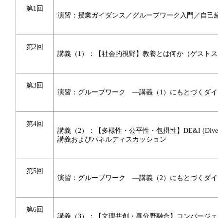
第1回
演習：授業ガイダンス／グループワーク入門／自己
第2回
講義（1）：【社会的視野】教養とは何か（ゲスト
第3回
演習：グループワーク ―講義（1）にもとづくダイ
第4回
講義（2）：【多様性・公平性・包摂性】DE&I (Diversity, 
講義およびパネルディスカッション
第5回
演習：グループワーク ―講義（2）にもとづくダイ
第6回
講義（3）：【文理共創・異分野融合】コンバージ