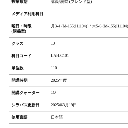
授業形態
講義/演習 (ブレンド型)
-
メディア利用科目
曜日・時限
月3-4 (M-155(H1104)) / 木5-6 (M-155(H1104)
(講義室)
13
クラス
LAH.C101
科目コード
1
1
0
単位数
開講時期
2025年度
1Q
開講クォーター
シラバス更新日
2025年3月19日
使用言語
日本語