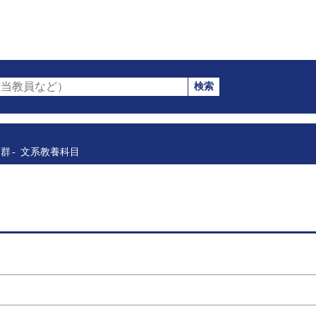
検索
当教員など）
目群
文系教養科目