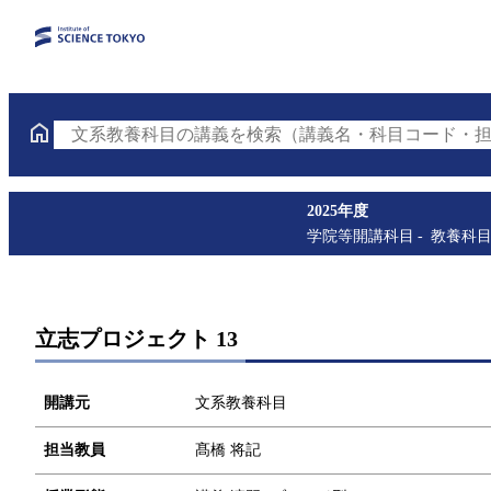
文系教養科目の講義を検索（講義名・科目コード・担
2025年度
学院等開講科目
教養科
立志プロジェクト 13
開講元
文系教養科目
担当教員
髙橋 将記