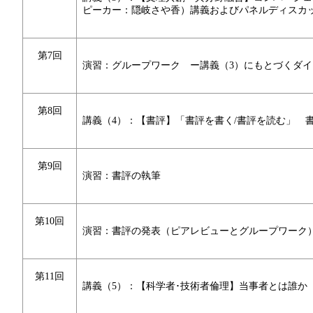
ピーカー：隠岐さや香）講義およびパネルディスカ
第7回
演習：グループワーク ー講義（3）にもとづくダイ
第8回
講義（4）：【書評】「書評を書く/書評を読む」 
第9回
演習：書評の執筆
第10回
演習：書評の発表（ピアレビューとグループワーク
第11回
講義（5）：【科学者･技術者倫理】当事者とは誰か