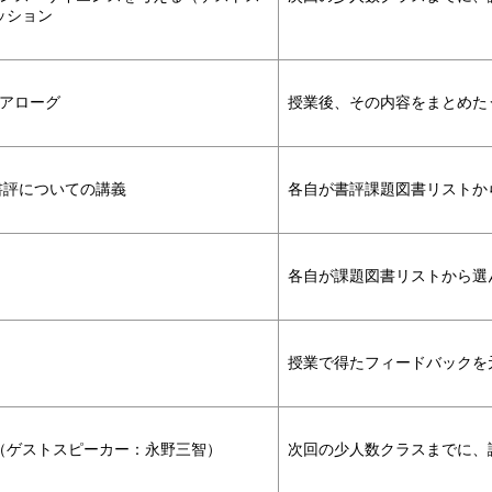
ッション
アローグ
授業後、その内容をまとめた
書評についての講義
各自が書評課題図書リストか
各自が課題図書リストから選
）
授業で得たフィードバックを
（ゲストスピーカー：永野三智）
次回の少人数クラスまでに、