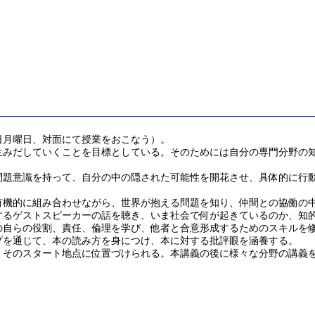
日月曜日、対面にて授業をおこなう）。
みだしていくことを目標としている。そのためには自分の専門分野の知
題意識を持って、自分の中の隠された可能性を開花させ、具体的に行動
機的に組み合わせながら、世界が抱える問題を知り、仲間との協働の中
するゲストスピーカーの話を聴き、いま社会で何が起きているのか、知
の自らの役割、責任、倫理を学び、他者と合意形成するためのスキルを
プを通じて、本の読み方を身につけ、本に対する批評眼を涵養する。
そのスタート地点に位置づけられる。本講義の後に様々な分野の講義を