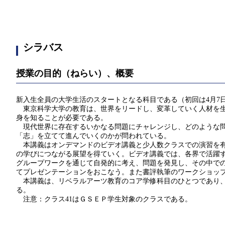
シラバス
授業の目的（ねらい）、概要
新入生全員の大学生活のスタートとなる科目である（初回は4月7
東京科学大学の教育は、世界をリードし、変革していく人材を生
身を知ることが必要である。
現代世界に存在するいかなる問題にチャレンジし、どのような問
「志」を立てて進んでいくのかが問われている。
本講義はオンデマンドのビデオ講義と少人数クラスでの演習を有
の学びにつながる展望を得ていく。ビデオ講義では、各界で活躍
グループワークを通じて自発的に考え、問題を発見し、その中で
てプレゼンテーションをおこなう。また書評執筆のワークショッ
本講義は、リベラルアーツ教育のコア学修科目のひとつであり、
る。
注意：クラス41はＧＳＥＰ学生対象のクラスである。