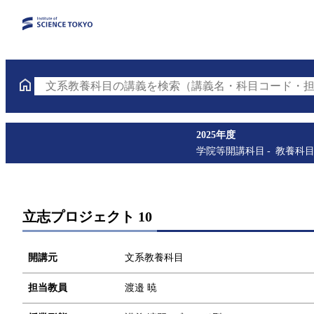
文系教養科目の講義を検索（講義名・科目コード・担
2025年度
学院等開講科目
教養科
立志プロジェクト 10
開講元
文系教養科目
担当教員
渡邉 暁