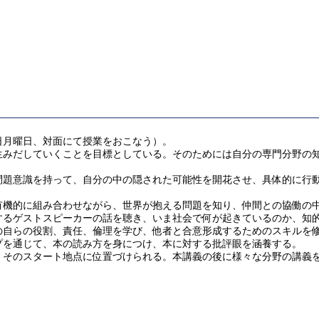
日月曜日、対面にて授業をおこなう）。
みだしていくことを目標としている。そのためには自分の専門分野の知
題意識を持って、自分の中の隠された可能性を開花させ、具体的に行動
機的に組み合わせながら、世界が抱える問題を知り、仲間との協働の中
するゲストスピーカーの話を聴き、いま社会で何が起きているのか、知
の自らの役割、責任、倫理を学び、他者と合意形成するためのスキルを
プを通じて、本の読み方を身につけ、本に対する批評眼を涵養する。
そのスタート地点に位置づけられる。本講義の後に様々な分野の講義を