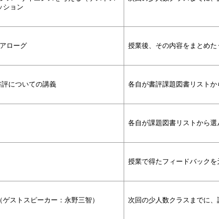
ッション
アローグ
授業後、その内容をまとめた
書評についての講義
各自が書評課題図書リストか
各自が課題図書リストから選
）
授業で得たフィードバックを
（ゲストスピーカー：永野三智）
次回の少人数クラスまでに、