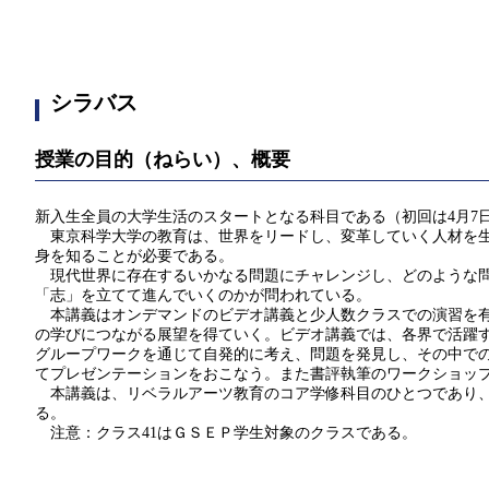
シラバス
授業の目的（ねらい）、概要
新入生全員の大学生活のスタートとなる科目である（初回は4月7
東京科学大学の教育は、世界をリードし、変革していく人材を生
身を知ることが必要である。
現代世界に存在するいかなる問題にチャレンジし、どのような問
「志」を立てて進んでいくのかが問われている。
本講義はオンデマンドのビデオ講義と少人数クラスでの演習を有
の学びにつながる展望を得ていく。ビデオ講義では、各界で活躍
グループワークを通じて自発的に考え、問題を発見し、その中で
てプレゼンテーションをおこなう。また書評執筆のワークショッ
本講義は、リベラルアーツ教育のコア学修科目のひとつであり、
る。
注意：クラス41はＧＳＥＰ学生対象のクラスである。