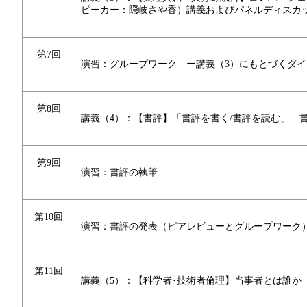
ピーカー：隠岐さや香）講義およびパネルディスカ
第7回
演習：グループワーク ー講義（3）にもとづくダイ
第8回
講義（4）：【書評】「書評を書く/書評を読む」 
第9回
演習：書評の執筆
第10回
演習：書評の発表（ピアレビューとグループワーク
第11回
講義（5）：【科学者･技術者倫理】当事者とは誰か