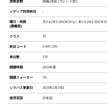
授業形態
講義/演習 (ブレンド型)
-
メディア利用科目
曜日・時限
月3-4 (W3-201(W321)) / 木5-6 (W3-201(W32
(講義室)
10
クラス
LAH.C101
科目コード
1
1
0
単位数
開講時期
2025年度
1Q
開講クォーター
シラバス更新日
2025年3月19日
使用言語
日本語