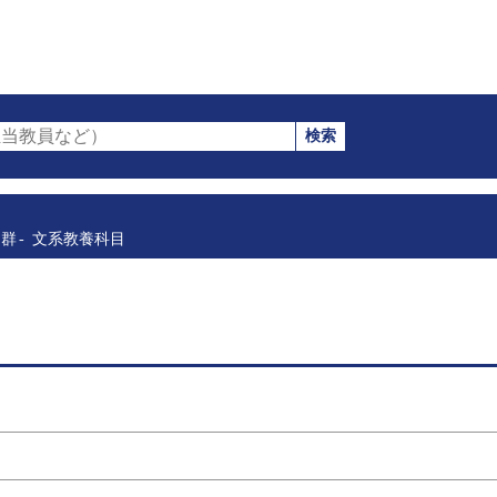
検索
当教員など）
目群
文系教養科目