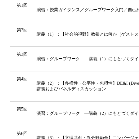
第1回
演習：授業ガイダンス／グループワーク入門／自己
第2回
講義（1）：【社会的視野】教養とは何か（ゲスト
第3回
演習：グループワーク ―講義（1）にもとづくダイ
第4回
講義（2）：【多様性・公平性・包摂性】DE&I (Diversity, 
講義およびパネルディスカッション
第5回
演習：グループワーク ―講義（2）にもとづくダイ
第6回
講義（3）：【文理共創・異分野融合】コンバージ