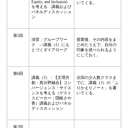
Equity, and Inclusion)
いてくる。
を考える 講義および
パネルディスカッショ
ン
第5回
演習：グループワー
授業後、その内容をま
ク ―講義（2）にも
とめたうえで、自分の
とづくダイアローグ
印象を述べられるよう
にしておく。
第6回
講義（3）：【文理共
次回の少人数クラスま
創・異分野融合】コン
でに、講義（3）の「ふ
バージェンス・サイエ
りかえりノート」を書
ンスを考える（ゲスト
いてくる。
スピーカー：隠岐さや
香）講義およびパネル
ディスカッション
第7回