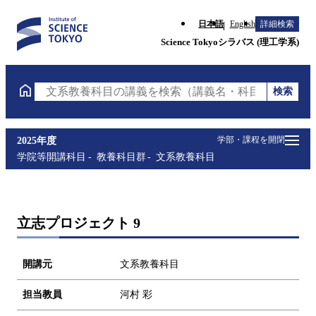
日本語
English
詳細検索
Science Tokyoシラバス (理工学系)
検索
文系教養科目の講義を検索（講義名・科目コード・担
学部・課程を開閉
2025年度
学院等開講科目
教養科目群
文系教養科目
立志プロジェクト 9
開講元
文系教養科目
担当教員
河村 彩