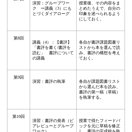
演習：グループワー
授業後、その内容をま
ク ー講義（3）にも
とめたうえで、自分の
とづくダイアローグ
印象を述べられるよう
にしておく。
第8回
講義（4）：【書評】
各自が書評課題図書リ
「書評を書く/書評を
ストから本を選んで読
読む」 書評について
み、書評の構想を考え
の講義
ておく。
第9回
演習：書評の執筆
各自が課題図書リスト
から選んだ本を読み、
書評の第一稿（草稿）
を執筆する。
第10回
演習：書評の発表（ピ
授業で得たフィードバ
アレビューとグループ
ックを元に草稿を修正
ワーク）
し、書評の完成校を執