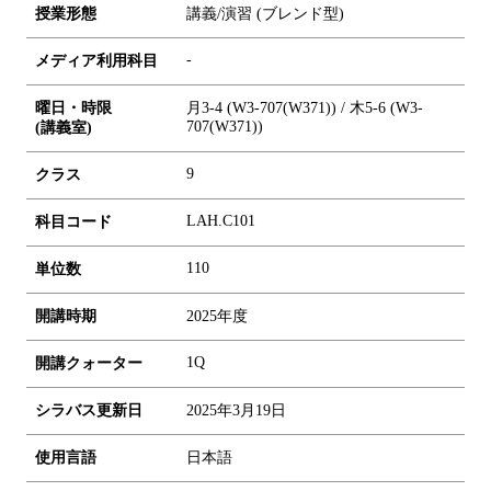
授業形態
講義/演習 (ブレンド型)
-
メディア利用科目
曜日・時限
月3-4 (W3-707(W371)) / 木5-6 (W3-
707(W371))
(講義室)
9
クラス
LAH.C101
科目コード
1
1
0
単位数
開講時期
2025年度
1Q
開講クォーター
シラバス更新日
2025年3月19日
使用言語
日本語