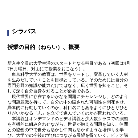
シラバス
授業の目的（ねらい）、概要
新入生全員の大学生活のスタートとなる科目である（初回は4月
7日月曜日、対面にて授業をおこなう）。
東京科学大学の教育は、世界をリードし、変革していく人材
を生みだしていくことを目標としている。そのためには自分の
専門分野の知識や能力だけではなく、広く世界を知ること、そ
して深く自分自身を知ることが必要である。
現代世界に存在するいかなる問題にチャレンジし、どのよう
な問題意識を持って、自分の中の隠された可能性を開花させ、
具体的に行動していくのか。科目名にもあるようにひとりひと
りがいかなる「志」を立てて進んでいくのかが問われている。
本講義はオンデマンドのビデオ講義と少人数クラスでの演習
を有機的に組み合わせながら、世界が抱える問題を知り、仲間
との協働の中で自分も活かし仲間も活かすような場作りを学
び、大学での今後の学びにつながる展望を得ていく。ビデオ講