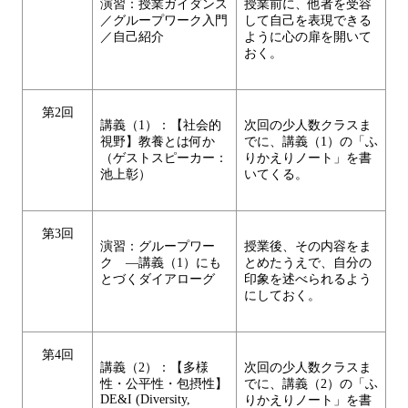
演習：授業ガイダンス
授業前に、他者を受容
／グループワーク入門
して自己を表現できる
／自己紹介
ように心の扉を開いて
おく。
第2回
講義（1）：【社会的
次回の少人数クラスま
視野】教養とは何か
でに、講義（1）の「ふ
（ゲストスピーカー：
りかえりノート」を書
池上彰）
いてくる。
第3回
演習：グループワー
授業後、その内容をま
ク ―講義（1）にも
とめたうえで、自分の
とづくダイアローグ
印象を述べられるよう
にしておく。
第4回
講義（2）：【多様
次回の少人数クラスま
性・公平性・包摂性】
でに、講義（2）の「ふ
DE&I (Diversity,
りかえりノート」を書