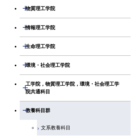
物理学系
機械系
開閉
物質理工学院
化学系
システム制御系
材料系
開閉
情報理工学院
地球惑星科学系
電気電子系
応用化学系
数理・計算科学系
開閉
生命理工学院
初年次専門科目
情報通信系
初年次専門科目
情報工学系
生命理工学系
開閉
環境・社会理工学院
創造プロセス科目
経営工学系
創造プロセス科目
初年次専門科目
初年次専門科目
共通専門科目
建築学系
工学院，物質理工学院，環境・社会理工学
初年次専門科目
開閉
共通専門科目
創造プロセス科目
院共通科目
創造プロセス科目
土木・環境工学系
創造プロセス科目
共通専門科目
工学院，物質理工学院，環境・社会
開閉
共通専門科目
教養科目群
融合理工学系
共通専門科目
理工学院共通科目
文系教養科目
初年次専門科目