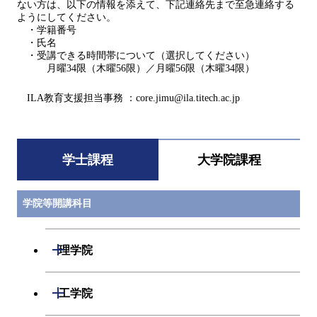
ない方は、以下の情報を添えて、下記連絡先まで至急連絡する
ようにしてください。
・学籍番号
・氏名
・受講できる時間帯について（選択してください）
月曜34限（木曜56限）／月曜56限（木曜34限）
ILA教育支援担当事務 ：core.jimu@ila.titech.ac.jp
学士課程
大学院課程
学院等開講科目
開閉
理学院
数学系
開閉
工学院