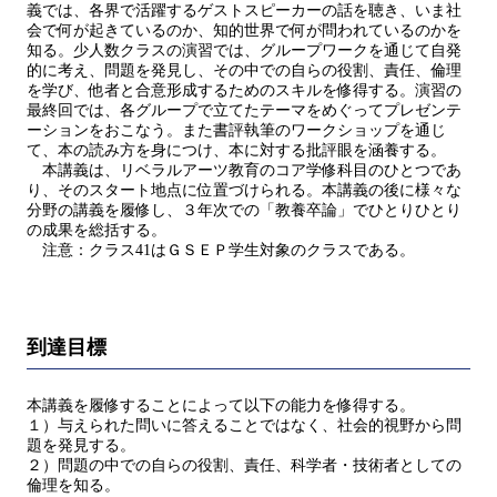
義では、各界で活躍するゲストスピーカーの話を聴き、いま社
会で何が起きているのか、知的世界で何が問われているのかを
知る。少人数クラスの演習では、グループワークを通じて自発
的に考え、問題を発見し、その中での自らの役割、責任、倫理
を学び、他者と合意形成するためのスキルを修得する。演習の
最終回では、各グループで立てたテーマをめぐってプレゼンテ
ーションをおこなう。また書評執筆のワークショップを通じ
て、本の読み方を身につけ、本に対する批評眼を涵養する。
本講義は、リベラルアーツ教育のコア学修科目のひとつであ
り、そのスタート地点に位置づけられる。本講義の後に様々な
分野の講義を履修し、３年次での「教養卒論」でひとりひとり
の成果を総括する。
注意：クラス41はＧＳＥＰ学生対象のクラスである。
到達目標
本講義を履修することによって以下の能力を修得する。
１）与えられた問いに答えることではなく、社会的視野から問
題を発見する。
２）問題の中での自らの役割、責任、科学者・技術者としての
倫理を知る。