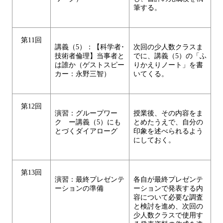
筆する。
第11回
講義（5）：【科学者･
次回の少人数クラスま
技術者倫理】当事者と
でに、講義（5）の「ふ
は誰か（ゲストスピー
りかえりノート」を書
カー：永野三智）
いてくる。
第12回
演習：グループワー
授業後、その内容をま
ク ー講義（5）にも
とめたうえで、自分の
とづくダイアローグ
印象を述べられるよう
にしておく。
第13回
演習：最終プレゼンテ
各自が最終プレゼンテ
ーションの準備
ーションで発表する内
容について必要な調査
と検討を進め、次回の
少人数クラスで使用す