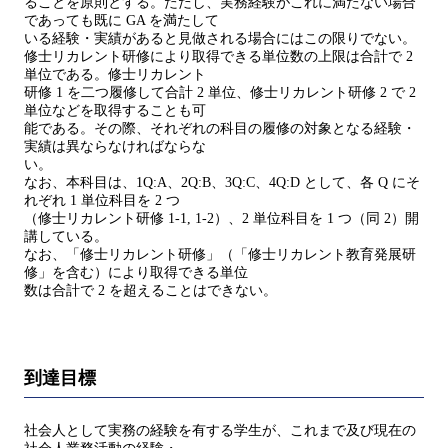
ることを原則とする。ただし、実務経験がこれに満たない場合
であっても既に GA を満たして
いる経験・実績があると見做される場合にはこの限りでない。
修士リカレント研修により取得できる単位数の上限は合計で 2
単位である。修士リカレント
研修 1 を二つ履修して合計 2 単位、修士リカレント研修 2 で 2
単位などを取得することも可
能である。その際、それぞれの科目の履修の対象となる経験・
実績は異ならなければならな
い。
なお、本科目は、1Q:A、2Q:B、3Q:C、4Q:D として、各 Q にそ
れぞれ 1 単位科目を 2 つ
（修士リカレント研修 1-1, 1-2）、2 単位科目を 1 つ（同 2）開
講している。
なお、「修士リカレント研修」（「修士リカレント教育発展研
修」を含む）により取得できる単位
数は合計で 2 を超えることはできない。
到達目標
社会人として実務の経験を有する学生が、これまで及び現在の