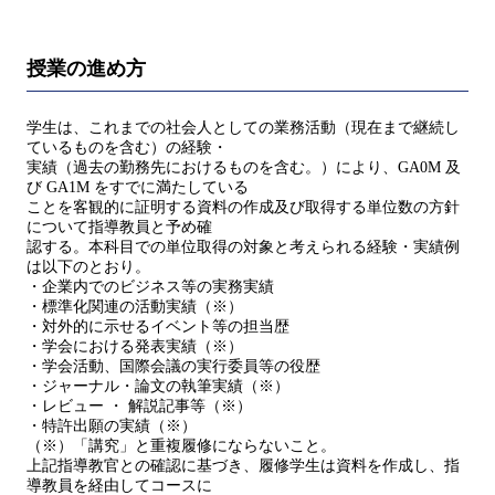
授業の進め方
学生は、これまでの社会人としての業務活動（現在まで継続し
ているものを含む）の経験・
実績（過去の勤務先におけるものを含む。）により、GA0M 及
び GA1M をすでに満たしている
ことを客観的に証明する資料の作成及び取得する単位数の方針
について指導教員と予め確
認する。本科目での単位取得の対象と考えられる経験・実績例
は以下のとおり。
・企業内でのビジネス等の実務実績
・標準化関連の活動実績（※）
・対外的に示せるイベント等の担当歴
・学会における発表実績（※）
・学会活動、国際会議の実行委員等の役歴
・ジャーナル・論文の執筆実績（※）
・レビュー ・ 解説記事等（※）
・特許出願の実績（※）
（※）「講究」と重複履修にならないこと。
上記指導教官との確認に基づき、履修学生は資料を作成し、指
導教員を経由してコースに