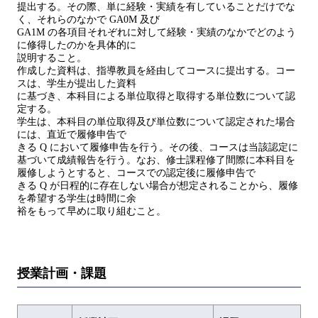
提出する。その際、単に経験・実績を有していることだけでな
く、それらのなかで GA0M 及び
GA1M の各項目それぞれに対して経験・実績のなかでどのよう
に修得したのかを具体的に
説明すること。
作成した資料は、指導教員を経由してコースに提出する。コー
スは、学生が提出した資料
に基づき、本科目による単位取得と取得する単位数について認
定する。
学生は、本科目の単位取得及び単位数について認定された場合
には、直近で履修申告で
きる Q において履修申告を行う。その後、コースは当該認定に
基づいて成績報告を行う。なお、修士課程修了間際に本科目を
履修しようとすると、コースでの認定後に履修申告で
きる Q が日程的に存在しない場合が想定されることから、履修
を希望する学生は時間に余
裕をもって早めに取り組むこと。
授業計画・課題