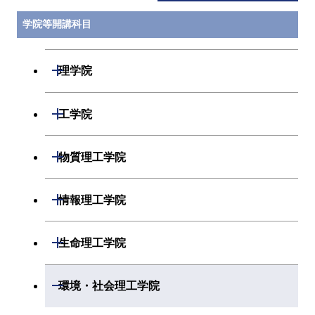
学院等開講科目
開閉
理学院
開閉
数学系
開閉
工学院
開閉
物理学系
数学コース
開閉
機械系
開閉
物質理工学院
開閉
化学系
物理学コース
開閉
システム制御系
機械コース
開閉
材料系
開閉
情報理工学院
開閉
地球惑星科学系
物質・情報卓越コース
化学コース
開閉
電気電子系
エネルギーコース
システム制御コース
開閉
応用化学系
材料コース
開閉
数理・計算科学系
開閉
生命理工学院
専門科目
エネルギーコース
地球惑星科学コース
開閉
情報通信系
エネルギー・情報コース
エンジニアリングデザイン
電気電子コース
専門科目
エネルギーコース
応用化学コース
開閉
情報工学系
数理・計算科学コース
コース
開閉
生命理工学系
開閉
環境・社会理工学院
エネルギー・情報コース
地球生命コース
開閉
経営工学系
エンジニアリングデザイン
エネルギーコース
情報通信コース
エネルギー・情報コース
エネルギーコース
専門科目
知能情報コース
情報工学コース
コース
人間医療科学技術コース