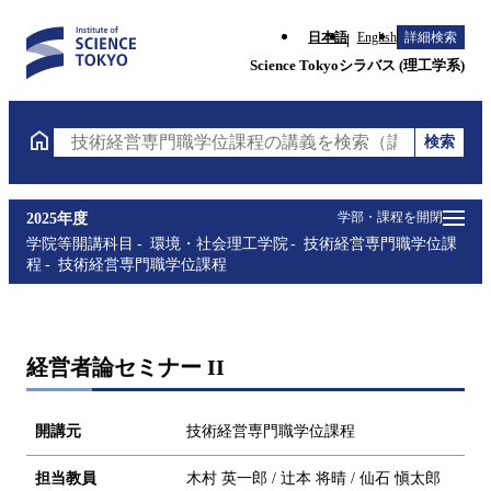
日本語
English
詳細検索
Science Tokyoシラバス (理工学系)
検索
技術経営専門職学位課程の講義を検索（講義名・科目
学部・課程を開閉
2025年度
学院等開講科目
環境・社会理工学院
技術経営専門職学位課
程
技術経営専門職学位課程
経営者論セミナー II
開講元
技術経営専門職学位課程
担当教員
木村 英一郎 / 辻本 将晴 / 仙石 愼太郎