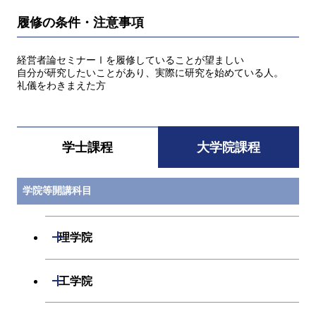
履修の条件・注意事項
経営者論セミナーⅠを履修していることが望ましい
自分が研究したいことがあり、実際に研究を始めている人。
礼儀をわきまえた方
学士課程
大学院課程
学院等開講科目
開閉
理学院
開閉
数学系
開閉
工学院
開閉
物理学系
数学コース