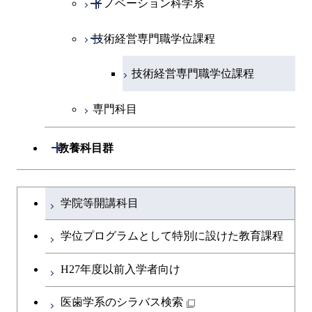
開閉
イノベーション科学系
エネルギーコース
社会・人間科学コース
人間医療科学技術コース
物質・情報卓越コース
都市・環境学コース
物質・情報卓越コース
人間医療科学技術コース
開閉
技術経営専門職学位課程
エネルギー・情報コース
イノベーション科学コース
物質・情報卓越コース
物質・情報卓越コース
エンジニアリングデザイン
人間医療科学技術コース
技術経営専門職学位課程
コース
専門科目
原子核工学コース
開閉
教養科目群
物質・情報卓越コース
文系教養科目
大学院課程を切り替える
学院等開講科目
英語科目
学位プログラムとして特別に設けた教育課程
第二外国語科目
H27年度以前入学者向け
日本語・日本文化科目
医歯学系のシラバス検索