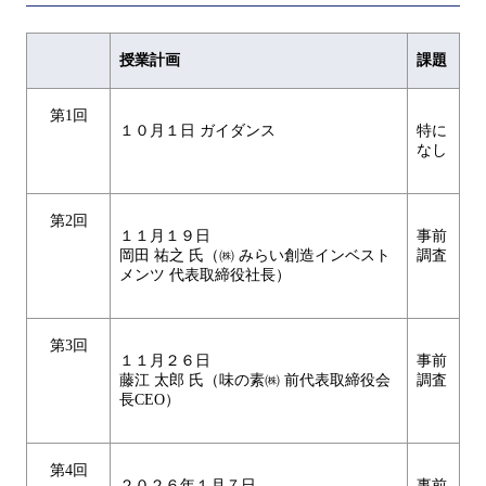
授業計画
課題
第1回
１０月１日 ガイダンス
特に
なし
第2回
１１月１９日
事前
岡田 祐之 氏（㈱ みらい創造インベスト
調査
メンツ 代表取締役社長）
第3回
１１月２６日
事前
藤江 太郎 氏（味の素㈱ 前代表取締役会
調査
長CEO）
第4回
２０２６年１月７日
事前