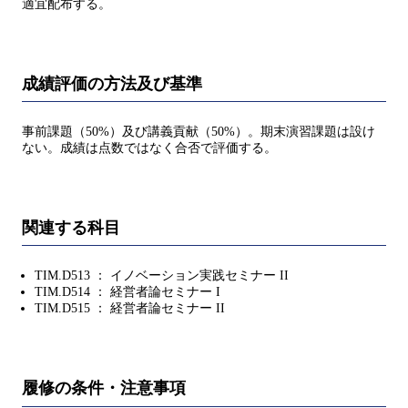
適宜配布する。
成績評価の方法及び基準
事前課題（50%）及び講義貢献（50%）。期末演習課題は設け
ない。成績は点数ではなく合否で評価する。
関連する科目
TIM.D513 ： イノベーション実践セミナー II
TIM.D514 ： 経営者論セミナー I
TIM.D515 ： 経営者論セミナー II
履修の条件・注意事項