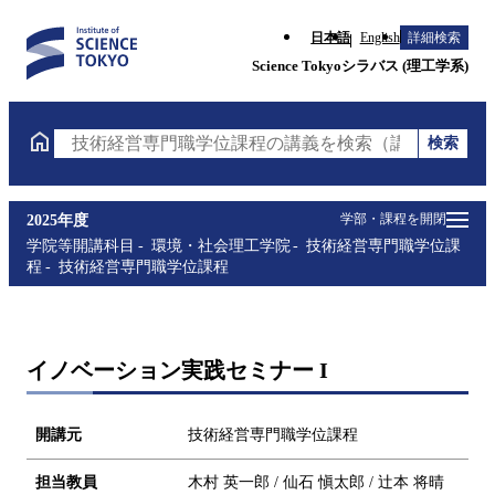
日本語
English
詳細検索
Science Tokyoシラバス (理工学系)
検索
技術経営専門職学位課程の講義を検索（講義名・科目
学部・課程を開閉
2025年度
学院等開講科目
環境・社会理工学院
技術経営専門職学位課
程
技術経営専門職学位課程
イノベーション実践セミナー I
開講元
技術経営専門職学位課程
担当教員
木村 英一郎 / 仙石 愼太郎 / 辻本 将晴