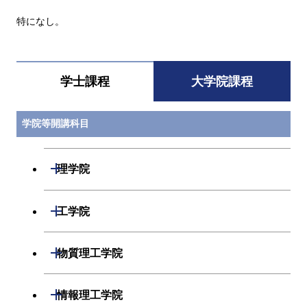
特になし。
学士課程
大学院課程
学院等開講科目
開閉
理学院
開閉
数学系
開閉
工学院
開閉
物理学系
数学コース
開閉
機械系
開閉
物質理工学院
開閉
化学系
物理学コース
開閉
システム制御系
機械コース
開閉
材料系
開閉
情報理工学院