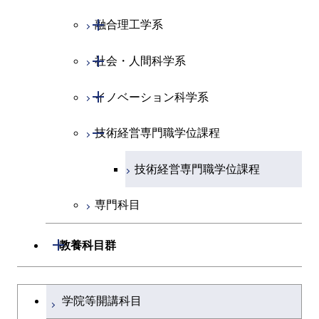
ライフエンジニアリングコ
ース
ライフエンジニアリングコ
コース
原子核工学コース
ース
開閉
融合理工学系
エンジニアリングデザイン
土木工学コース
知能情報コース
原子核工学コース
ース
地球生命コース
コース
原子核工学コース
人間医療科学技術コース
原子核工学コース
開閉
社会・人間科学系
エンジニアリングデザイン
地球環境共創コース
エネルギー・情報コース
人間医療科学技術コース
人間医療科学技術コース
人間医療科学技術コース
都市・環境学コース
コース
人間医療科学技術コース
物質・情報卓越コース
地球生命コース
開閉
イノベーション科学系
エネルギーコース
社会・人間科学コース
人間医療科学技術コース
物質・情報卓越コース
都市・環境学コース
物質・情報卓越コース
人間医療科学技術コース
開閉
技術経営専門職学位課程
エネルギー・情報コース
イノベーション科学コース
物質・情報卓越コース
物質・情報卓越コース
エンジニアリングデザイン
人間医療科学技術コース
技術経営専門職学位課程
コース
専門科目
原子核工学コース
開閉
教養科目群
物質・情報卓越コース
文系教養科目
大学院課程を切り替える
学院等開講科目