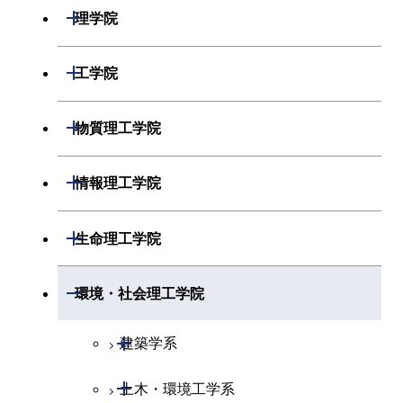
開閉
理学院
開閉
数学系
開閉
工学院
開閉
物理学系
数学コース
開閉
機械系
開閉
物質理工学院
開閉
化学系
物理学コース
開閉
システム制御系
機械コース
開閉
材料系
開閉
情報理工学院
開閉
地球惑星科学系
物質・情報卓越コース
化学コース
開閉
電気電子系
エネルギーコース
システム制御コース
開閉
応用化学系
材料コース
開閉
数理・計算科学系
開閉
生命理工学院
専門科目
エネルギーコース
地球惑星科学コース
開閉
情報通信系
エネルギー・情報コース
エンジニアリングデザイン
電気電子コース
専門科目
エネルギーコース
応用化学コース
開閉
情報工学系
数理・計算科学コース
コース
開閉
生命理工学系
開閉
環境・社会理工学院
エネルギー・情報コース
地球生命コース
開閉
経営工学系
エンジニアリングデザイン
エネルギーコース
情報通信コース
エネルギー・情報コース
エネルギーコース
専門科目
知能情報コース
情報工学コース
コース
人間医療科学技術コース
専門科目
生命理工学コース
開閉
物質・情報卓越コース
建築学系
専門科目
エネルギー・情報コース
エンジニアリングデザイン
経営工学コース
ライフエンジニアリングコ
エネルギー・情報コース
研究関連科目
ライフエンジニアリングコ
ライフエンジニアリングコ
コース
ライフエンジニアリングコ
ース
開閉
土木・環境工学系
建築学コース
ース
ース
ライフエンジニアリングコ
エンジニアリングデザイン
ース