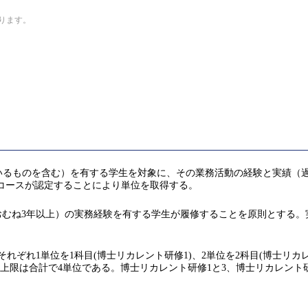
なります。
いるものを含む）を有する学生を対象に、その業務活動の経験と実績（
ていることをコースが認定することにより単位を取得する。
おむね3年以上）の実務経験を有する学生が履修することを原則とする。
にそれぞれ1単位を1科目(博士リカレント研修1)、2単位を2科目(博士リカレ
上限は合計で4単位である。博士リカレント研修1と3、博士リカレント研修