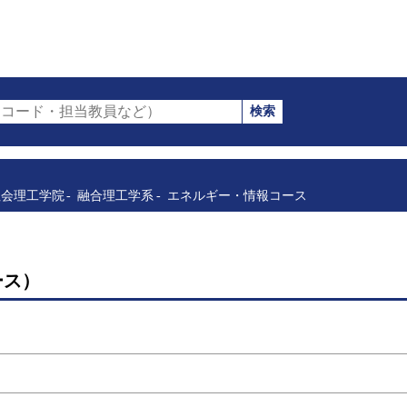
検索
コード・担当教員など）
社会理工学院
融合理工学系
エネルギー・情報コース
ース）