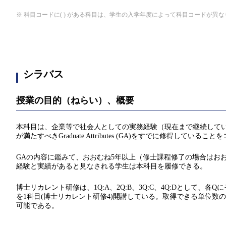
※ 科目コードに( ) がある科目は、学生の入学年度によって科目コードが異
シラバス
授業の目的（ねらい）、概要
本科目は、企業等で社会人としての実務経験（現在まで継続して
が満たすべきGraduate Attributes (GA)をすでに修得し
GAの内容に鑑みて、おおむね5年以上（修士課程修了の場合はお
経験と実績があると見なされる学生は本科目を履修できる。
博士リカレント研修は、1Q:A、2Q:B、3Q:C、4Q:Dとして、各Q
を1科目(博士リカレント研修4)開講している。取得できる単位数の
可能である。