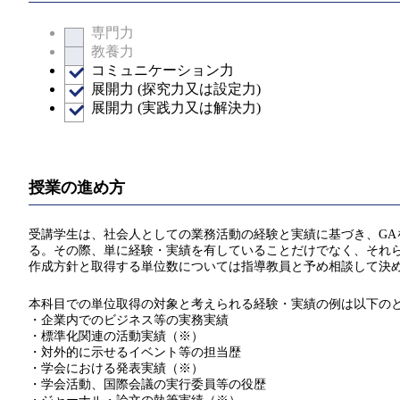
専門力
教養力
コミュニケーション力
展開力 (探究力又は設定力)
展開力 (実践力又は解決力)
授業の進め方
受講学生は、社会人としての業務活動の経験と実績に基づき、GA
る。その際、単に経験・実績を有していることだけでなく、それら
作成方針と取得する単位数については指導教員と予め相談して決
本科目での単位取得の対象と考えられる経験・実績の例は以下の
・企業内でのビジネス等の実務実績
・標準化関連の活動実績（※）
・対外的に示せるイベント等の担当歴
・学会における発表実績（※）
・学会活動、国際会議の実行委員等の役歴