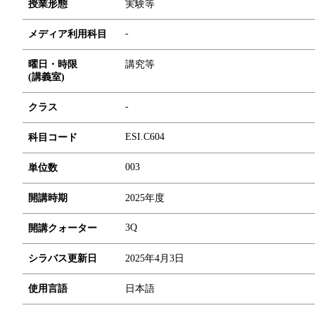
授業形態
実験等
-
メディア利用科目
曜日・時限
講究等
(講義室)
-
クラス
ESI.C604
科目コード
0
0
3
単位数
開講時期
2025年度
3Q
開講クォーター
シラバス更新日
2025年4月3日
使用言語
日本語