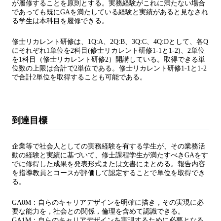
が履修することを原則とする。実務経験がこれに満たない場合
であっても既にGAを満たしている経験と実績があると見なされ
る学生は本科目を履修できる。
修士リカレント研修は、1Q:A、2Q:B、3Q:C、4Q:Dとして、各Q
にそれぞれ1単位を2科目(修士リカレント研修1-1と1-2)、2単位
を1科目（修士リカレント研修2）開講している。取得できる単
位数の上限は合計で2単位である。修士リカレント研修1-1と1-2
で合計2単位を取得することも可能である。
到達目標
企業等で社会人としての実務経験を有する学生が、その業務活
動の経験と実績に基づいて、修士課程学生が満たすべきGAをす
でに修得した成果を発表形式または文書にまとめる。報告内容
を指導教員とコースが評価して認定することで単位を取得でき
る。
GA0M：自らのキャリアデザインを明確に描き，その実現に必
要な能力を，社会との関係，倫理を含めて認識できる。
GA1M：自らのキャリアデザインを実現するために必要となる