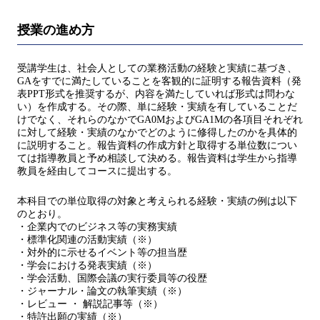
授業の進め方
受講学生は、社会人としての業務活動の経験と実績に基づき、
GAをすでに満たしていることを客観的に証明する報告資料（発
表PPT形式を推奨するが、内容を満たしていれば形式は問わな
い）を作成する。その際、単に経験・実績を有していることだ
けでなく、それらのなかでGA0MおよびGA1Mの各項目それぞれ
に対して経験・実績のなかでどのように修得したのかを具体的
に説明すること。報告資料の作成方針と取得する単位数につい
ては指導教員と予め相談して決める。報告資料は学生から指導
教員を経由してコースに提出する。
本科目での単位取得の対象と考えられる経験・実績の例は以下
のとおり。
・企業内でのビジネス等の実務実績
・標準化関連の活動実績（※）
・対外的に示せるイベント等の担当歴
・学会における発表実績（※）
・学会活動、国際会議の実行委員等の役歴
・ジャーナル・論文の執筆実績（※）
・レビュー ・ 解説記事等（※）
・特許出願の実績（※）