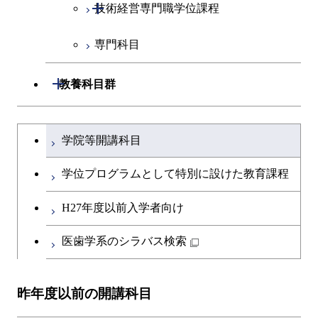
開閉
技術経営専門職学位課程
イノベーション科学コース
専門科目
人間医療科学技術コース
技術経営専門職学位課程
開閉
教養科目群
文系教養科目
大学院課程を切り替える
学院等開講科目
英語科目
学位プログラムとして特別に設けた教育課程
第二外国語科目
H27年度以前入学者向け
日本語・日本文化科目
医歯学系のシラバス検索
教職科目
昨年度以前の開講科目
キャリア科目