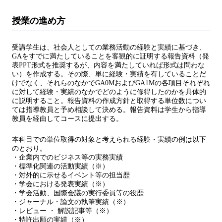
授業の進め方
受講学生は、社会人としての業務活動の経験と実績に基づき、
GAをすでに満たしていることを客観的に証明する報告資料（発
表PPT形式を推奨するが、内容を満たしていれば形式は問わな
い）を作成する。その際、単に経験・実績を有していることだ
けでなく、それらのなかでGA0MおよびGA1Mの各項目それぞれ
に対して経験・実績のなかでどのように修得したのかを具体的
に説明すること。報告資料の作成方針と取得する単位数につい
ては指導教員と予め相談して決める。報告資料は学生から指導
教員を経由してコースに提出する。
本科目での単位取得の対象と考えられる経験・実績の例は以下
のとおり。
・企業内でのビジネス等の実務実績
・標準化関連の活動実績（※）
・対外的に示せるイベント等の担当歴
・学会における発表実績（※）
・学会活動、国際会議の実行委員等の役歴
・ジャーナル・論文の執筆実績（※）
・レビュー ・ 解説記事等（※）
・特許出願の実績（※）