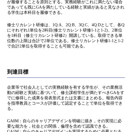
が履修することを原則とする。実務経験がこれに満たない場合
であっても既にGAを満たしている経験と実績があると見なされ
る学生は本科目を履修できる。
修士リカレント研修は、1Q:A、2Q:B、3Q:C、4Q:Dとして、各Q
にそれぞれ1単位を2科目(修士リカレント研修1-1と1-2)、2単位
を1科目（修士リカレント研修2）開講している。取得できる単
位数の上限は合計で2単位である。修士リカレント研修1-1と1-2
で合計2単位を取得することも可能である。
到達目標
企業等で社会人としての実務経験を有する学生が、その業務活
動の経験と実績に基づいて、修士課程学生が満たすべきGAをす
でに修得した成果を発表形式または文書にまとめる。報告内容
を指導教員とコースが評価して認定することで単位を取得でき
る。
GA0M：自らのキャリアデザインを明確に描き，その実現に必
要な能力を，社会との関係，倫理を含めて認識できる。
GA1M：自らのキャリアデザインを実現するために必要となる