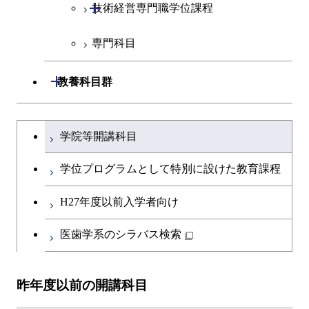
開閉
技術経営専門職学位課程
イノベーション科学コース
専門科目
人間医療科学技術コース
技術経営専門職学位課程
開閉
教養科目群
文系教養科目
大学院課程を切り替える
学院等開講科目
英語科目
学位プログラムとして特別に設けた教育課程
第二外国語科目
H27年度以前入学者向け
日本語・日本文化科目
医歯学系のシラバス検索
教職科目
昨年度以前の開講科目
キャリア科目