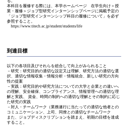
る。
本科目を履修する際には、本学ホームページ 在学生向け＞授
業・履修＞ジョブ型研究インターンシップページに掲載予定の
「ジョブ型研究インターンシップ科目の履修について」を必ず
参照すること。
https://www.titech.ac.jp/student/students/life
到達目標
以下の各項目及びそれらを総合して向上がみられること
－研究：研究目的の適切な設定又は理解、研究方法の適切な選
択、適切な情報収集・情報分析・情報統合、新しい研究の方向
性の提案
－実践：研究目的や研究方法についての大学と企業との違いへ
の理解、安全確保、コンプライアンス、情報管理への適切な理
解と実践、 資金、時間の制約への適切な理解とその制約に応じ
た研究の実践
－対人・チームワーク（業務遂行に当たっての適切な他者との
コミュニケーション、上司、同僚との適切なチームワーク
また、ジョブディスクリプションを踏まえ、初期の目標を達成
すること。