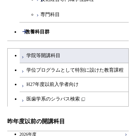
専門科目
人間医療科学技術コース
技術経営専門職学位課程
開閉
教養科目群
文系教養科目
大学院課程を切り替える
学院等開講科目
英語科目
学位プログラムとして特別に設けた教育課程
第二外国語科目
H27年度以前入学者向け
日本語・日本文化科目
医歯学系のシラバス検索
教職科目
昨年度以前の開講科目
キャリア科目
2026年度