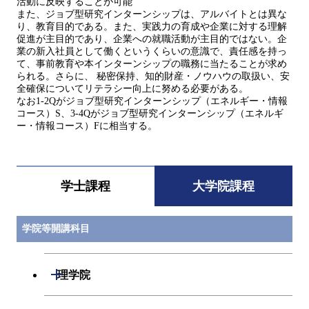
活動に反映することが可能
また、ジョブ型研究インターンシップは、アルバイトとは異な
り、教育目的である。また、実践力の育成や企業に対する理解
促進が主目的であり、企業への就職活動が主目的ではない。企
業の新入社員として働くというくらいの意識で、責任感を持っ
て、事前教育や本インターンシップの職務に当たることが求め
られる。さらに、 秘密保持、知的財産・ノウハウの取扱い、安
全確保についてリテラシー向上に努める必要がある。
なお1-2Qがジョブ型研究インターンシップ（エネルギー・情報
コース）S、3-4Qがジョブ型研究インターンシップ（エネルギ
ー・情報コース）Fに相当する。
学士課程
大学院課程
学院等開講科目
開閉
理学院