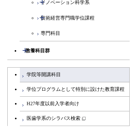
開閉
イノベーション科学系
社会・人間科学コース
開閉
技術経営専門職学位課程
イノベーション科学コース
専門科目
人間医療科学技術コース
技術経営専門職学位課程
開閉
教養科目群
文系教養科目
大学院課程を切り替える
学院等開講科目
英語科目
学位プログラムとして特別に設けた教育課程
第二外国語科目
H27年度以前入学者向け
日本語・日本文化科目
医歯学系のシラバス検索
教職科目