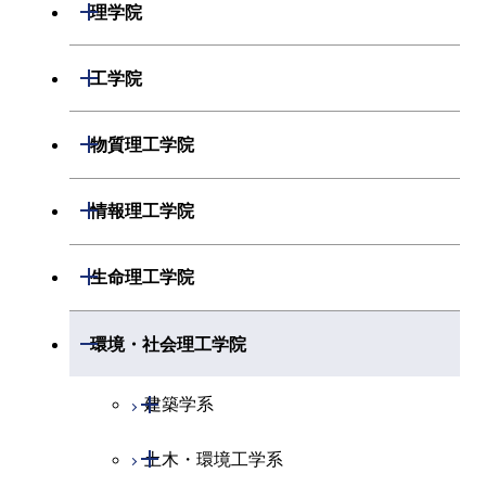
開閉
理学院
開閉
数学系
開閉
工学院
開閉
物理学系
数学コース
開閉
機械系
開閉
物質理工学院
開閉
化学系
物理学コース
開閉
システム制御系
機械コース
開閉
材料系
開閉
情報理工学院
開閉
地球惑星科学系
物質・情報卓越コース
化学コース
開閉
電気電子系
エネルギーコース
システム制御コース
開閉
応用化学系
材料コース
開閉
数理・計算科学系
開閉
生命理工学院
専門科目
エネルギーコース
地球惑星科学コース
開閉
情報通信系
エネルギー・情報コース
エンジニアリングデザイン
電気電子コース
専門科目
エネルギーコース
応用化学コース
開閉
情報工学系
数理・計算科学コース
コース
開閉
生命理工学系
開閉
環境・社会理工学院
エネルギー・情報コース
地球生命コース
開閉
経営工学系
エンジニアリングデザイン
エネルギーコース
情報通信コース
エネルギー・情報コース
エネルギーコース
専門科目
知能情報コース
情報工学コース
コース
人間医療科学技術コース
専門科目
生命理工学コース
開閉
物質・情報卓越コース
建築学系
専門科目
エネルギー・情報コース
エンジニアリングデザイン
経営工学コース
ライフエンジニアリングコ
エネルギー・情報コース
研究関連科目
ライフエンジニアリングコ
ライフエンジニアリングコ
コース
ライフエンジニアリングコ
ース
開閉
土木・環境工学系
建築学コース
ース
ース
ライフエンジニアリングコ
エンジニアリングデザイン
ース
ライフエンジニアリングコ