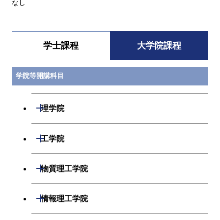
なし
学士課程
大学院課程
学院等開講科目
開閉
理学院
開閉
数学系
開閉
工学院
開閉
物理学系
数学コース
開閉
機械系
開閉
物質理工学院
開閉
化学系
物理学コース
開閉
システム制御系
機械コース
開閉
材料系
開閉
情報理工学院
開閉
地球惑星科学系
物質・情報卓越コース
化学コース
開閉
電気電子系
エネルギーコース
システム制御コース
開閉