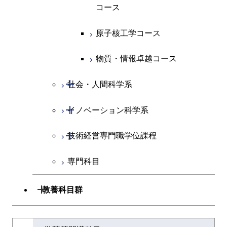
コース
原子核工学コース
物質・情報卓越コース
開閉
社会・人間科学系
開閉
イノベーション科学系
社会・人間科学コース
開閉
技術経営専門職学位課程
イノベーション科学コース
専門科目
人間医療科学技術コース
技術経営専門職学位課程
開閉
教養科目群
文系教養科目
大学院課程を切り替える