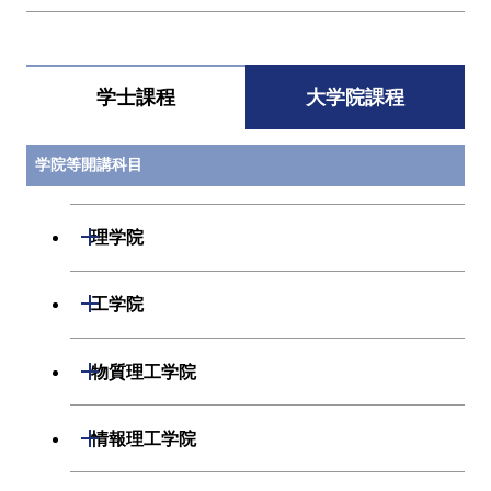
学士課程
大学院課程
学院等開講科目
開閉
理学院
開閉
数学系
開閉
工学院
開閉
物理学系
数学コース
開閉
機械系
開閉
物質理工学院
開閉
化学系
物理学コース
開閉
システム制御系
機械コース
開閉
材料系
開閉
情報理工学院
開閉
地球惑星科学系
物質・情報卓越コース
化学コース
開閉
電気電子系
エネルギーコース
システム制御コース
開閉
応用化学系
材料コース