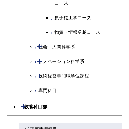
コース
原子核工学コース
物質・情報卓越コース
開閉
社会・人間科学系
開閉
イノベーション科学系
社会・人間科学コース
開閉
技術経営専門職学位課程
イノベーション科学コース
専門科目
人間医療科学技術コース
技術経営専門職学位課程
開閉
教養科目群
文系教養科目
大学院課程を切り替える