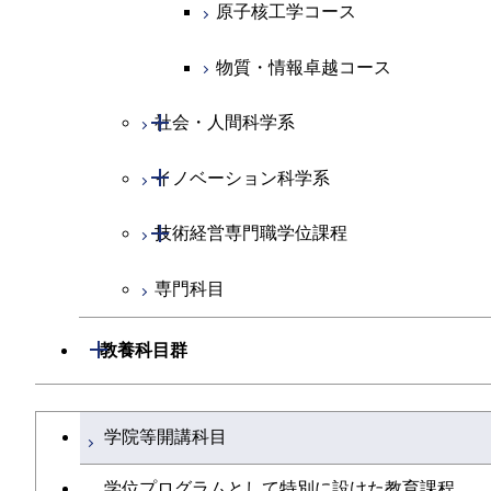
原子核工学コース
物質・情報卓越コース
開閉
社会・人間科学系
開閉
イノベーション科学系
社会・人間科学コース
開閉
技術経営専門職学位課程
イノベーション科学コース
専門科目
人間医療科学技術コース
技術経営専門職学位課程
開閉
教養科目群
文系教養科目
大学院課程を切り替える
学院等開講科目
英語科目
学位プログラムとして特別に設けた教育課程