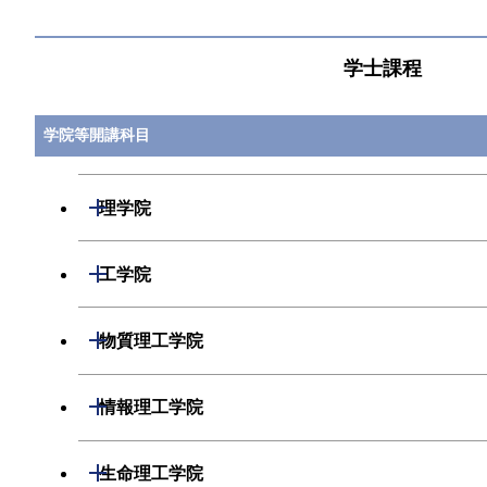
学士課程
学院等開講科目
開閉
理学院
開閉
数学系
開閉
工学院
開閉
物理学系
数学コース
開閉
機械系
開閉
物質理工学院
開閉
化学系
物理学コース
開閉
システム制御系
機械コース
開閉
材料系
開閉
情報理工学院
開閉
地球惑星科学系
物質・情報卓越コース
化学コース
開閉
電気電子系
エネルギーコース
システム制御コース
開閉
応用化学系
材料コース
開閉
数理・計算科学系
開閉
生命理工学院