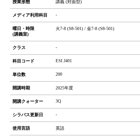
授業形態
講義 (対面型)
-
メディア利用科目
曜日・時限
火7-8 (S8-501) / 金7-8 (S8-501)
(講義室)
-
クラス
ESI.J401
科目コード
2
0
0
単位数
開講時期
2025年度
3Q
開講クォーター
-
シラバス更新日
使用言語
英語