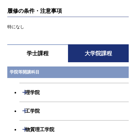
履修の条件・注意事項
特になし
学士課程
大学院課程
学院等開講科目
開閉
理学院
開閉
数学系
開閉
工学院
開閉
物理学系
数学コース
開閉
機械系
開閉
物質理工学院