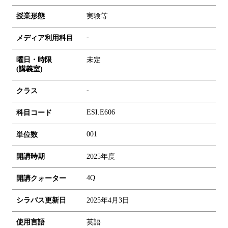
授業形態
実験等
-
メディア利用科目
曜日・時限
未定
(講義室)
-
クラス
ESI.E606
科目コード
0
0
1
単位数
開講時期
2025年度
4Q
開講クォーター
シラバス更新日
2025年4月3日
使用言語
英語