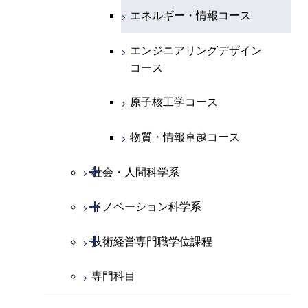
物質・情報卓越コース
人間医療科学技術コース
エネルギー・情報コース
物質・情報卓越コース
物質・情報卓越コース
エンジニアリングデザイン
コース
原子核工学コース
物質・情報卓越コース
開閉
社会・人間科学系
開閉
イノベーション科学系
社会・人間科学コース
開閉
技術経営専門職学位課程
イノベーション科学コース
専門科目
人間医療科学技術コース
技術経営専門職学位課程