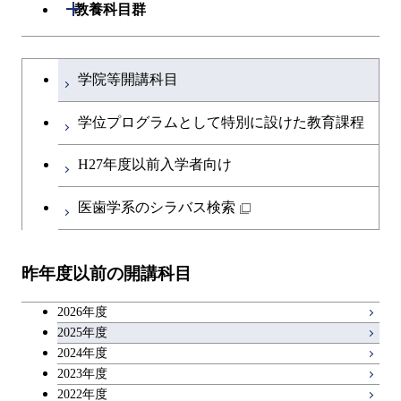
開閉
教養科目群
文系教養科目
大学院課程を切り替える
学院等開講科目
英語科目
学位プログラムとして特別に設けた教育課程
第二外国語科目
H27年度以前入学者向け
日本語・日本文化科目
医歯学系のシラバス検索
教職科目
昨年度以前の開講科目
キャリア科目
2026年度
アントレプレナーシップ科目
2025年度
2024年度
2023年度
広域教養科目
2022年度