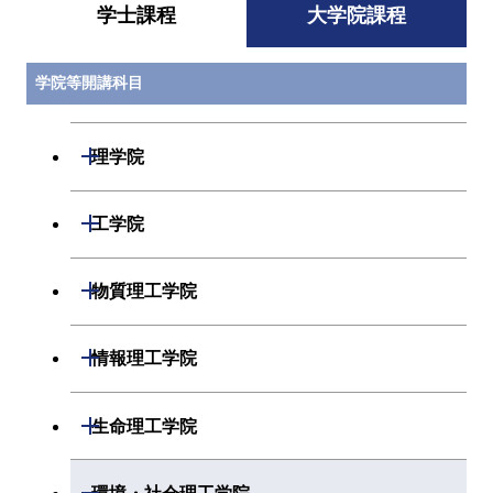
学士課程
大学院課程
学院等開講科目
開閉
理学院
開閉
数学系
開閉
工学院
開閉
物理学系
数学コース
開閉
機械系
開閉
物質理工学院
開閉
化学系
物理学コース
開閉
システム制御系
機械コース
開閉
材料系
開閉
情報理工学院
開閉
地球惑星科学系
物質・情報卓越コース
化学コース
開閉
電気電子系
エネルギーコース
システム制御コース
開閉
応用化学系
材料コース
開閉
数理・計算科学系
開閉
生命理工学院
専門科目
エネルギーコース
地球惑星科学コース
開閉
情報通信系
エネルギー・情報コース
エンジニアリングデザイン
電気電子コース
専門科目
エネルギーコース
応用化学コース
開閉
情報工学系
数理・計算科学コース
コース
開閉
生命理工学系
開閉