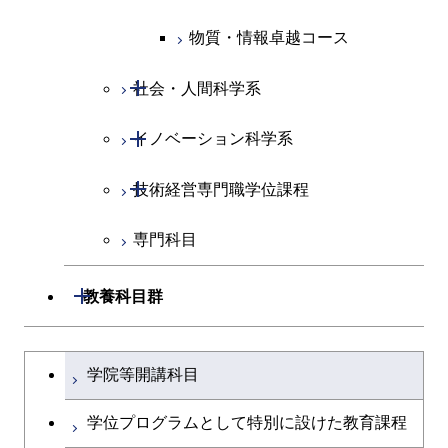
物質・情報卓越コース
開閉
社会・人間科学系
開閉
イノベーション科学系
社会・人間科学コース
開閉
技術経営専門職学位課程
イノベーション科学コース
専門科目
人間医療科学技術コース
技術経営専門職学位課程
開閉
教養科目群
文系教養科目
大学院課程を切り替える
学院等開講科目
英語科目
学位プログラムとして特別に設けた教育課程