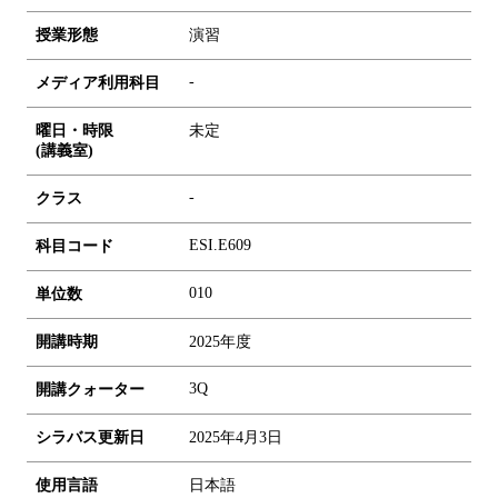
授業形態
演習
-
メディア利用科目
曜日・時限
未定
(講義室)
-
クラス
ESI.E609
科目コード
0
1
0
単位数
開講時期
2025年度
3Q
開講クォーター
シラバス更新日
2025年4月3日
使用言語
日本語