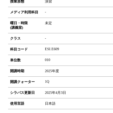
授業形態
演習
-
メディア利用科目
曜日・時限
未定
(講義室)
-
クラス
ESI.E609
科目コード
0
1
0
単位数
開講時期
2025年度
1Q
開講クォーター
シラバス更新日
2025年4月3日
使用言語
日本語