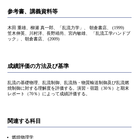
参考書、講義資料等
木田 重雄、柳瀬 真一郎、「乱流力学」、 朝倉書店、 (1999)
笠木伸英、川村洋、長野靖尚、宮内敏雄、 「乱流工学ハンドブ
ック」、朝倉書店、 (2009)
成績評価の方法及び基準
乱流の基礎物理、乱流制御、乱流熱・物質輸送制御及び乱流燃
焼制御に対する理解度を評価する。演習・宿題（30％）と期末
レポート（70％）によって成績評価する。
関連する科目
燃焼物理学