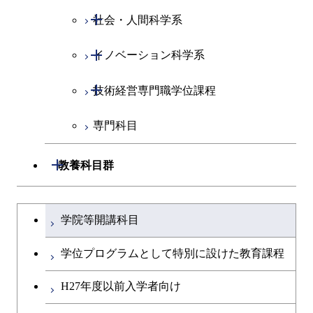
開閉
社会・人間科学系
開閉
イノベーション科学系
社会・人間科学コース
開閉
技術経営専門職学位課程
イノベーション科学コース
専門科目
人間医療科学技術コース
技術経営専門職学位課程
開閉
教養科目群
文系教養科目
大学院課程を切り替える
学院等開講科目
英語科目
学位プログラムとして特別に設けた教育課程
第二外国語科目
H27年度以前入学者向け
日本語・日本文化科目