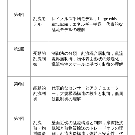
第4回
乱流モ
レイノルズ平均モデル，Large eddy
デル
simulaton，エネルギー輸送，代表的な
乱流モデルの理解
第5回
受動的
制御法の分類，乱流混合層制御，乱流
乱流制
境界層制御，物体表面形状の最適化，
御
乱流特性スケールに基づく制御の理解
第6回
能動的
代表的なセンサーとアクチュエータ
乱流制
ー，大規模渦構造の検出と制御，低周
御
波数制御の理解
第7回
乱流
壁面近傍の乱流構造と制御，摩擦抵抗
熱・物
低減と熱物質輸送のトレードオフの理
質輸送
解，乱流火炎構造，燃焼不安定性，代