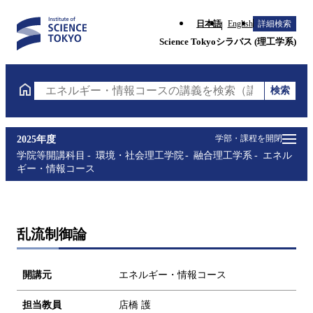
日本語
English
詳細検索
Science Tokyoシラバス (理工学系)
検索
エネルギー・情報コースの講義を検索（講義名・科目
学部・課程を開閉
2025年度
学院等開講科目
環境・社会理工学院
融合理工学系
エネル
ギー・情報コース
乱流制御論
開講元
エネルギー・情報コース
担当教員
店橋 護