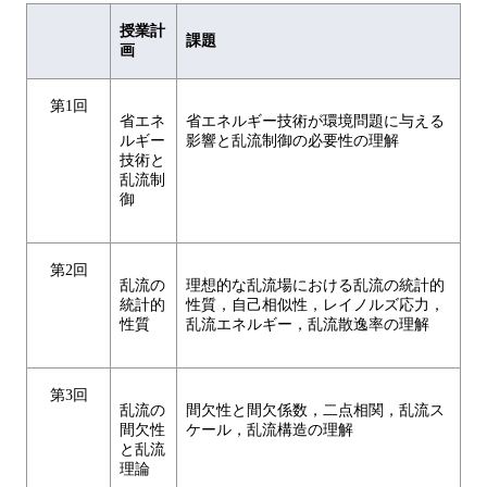
授業計
課題
画
第1回
省エネ
省エネルギー技術が環境問題に与える
ルギー
影響と乱流制御の必要性の理解
技術と
乱流制
御
第2回
乱流の
理想的な乱流場における乱流の統計的
統計的
性質，自己相似性，レイノルズ応力，
性質
乱流エネルギー，乱流散逸率の理解
第3回
乱流の
間欠性と間欠係数，二点相関，乱流ス
間欠性
ケール，乱流構造の理解
と乱流
理論