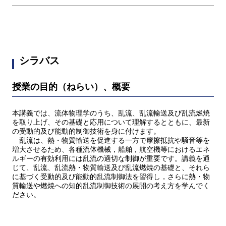
シラバス
授業の目的（ねらい）、概要
本講義では、流体物理学のうち、乱流、乱流輸送及び乱流燃焼
を取り上げ、その基礎と応用について理解するとともに、最新
の受動的及び能動的制御技術を身に付けます。
乱流は、熱・物質輸送を促進する一方で摩擦抵抗や騒音等を
増大させるため、各種流体機械，船舶，航空機等におけるエネ
ルギーの有効利用には乱流の適切な制御が重要です。講義を通
じて、乱流、乱流熱・物質輸送及び乱流燃焼の基礎と、それら
に基づく受動的及び能動的乱流制御法を習得し，さらに熱・物
質輸送や燃焼への知的乱流制御技術の展開の考え方を学んでく
ださい。