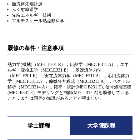
熱流体先端計測
ふく射輸送学
先端エネルギー技術
マルチスケール熱流動科学
履修の条件・注意事項
熱力学(機械)（MEC.E201.R），伝熱学（MEC.E311.A），エネ
ルギー変換工学（MEC.E331.E），基礎流体力学
（MEC.F201.R），実在流体力学（MEC.F211.A），応用流体力
学（MEC.F331.E），偏微分方程式（MEC.B213.A），ベクトル
解析（MEC.B214.A），確率・統計(MEC.B231.E), 信号処理基礎
(MEC.B331.E), モデリングと制御(MEC.I312.A)を履修している
こと，または同等の知識があることが望ましい。
学士課程
大学院課程