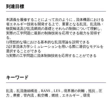
到達目標
本講義を履修することによって次のように，流体機器における
省エネルギー技術を開発する上で、重要となる乱流、乱流熱・
物質輸送及び乱流燃焼の基礎とそれらの制御について理解し、
実際の工学問題に最新の制御技術を応用できる能力を習得す
る。
1)理想的な場における基本的な乱流理論を説明できる
2)計算流体力学シミュレーションを用いる際に適切なモデルを
選択することができる
3)実際の工学問題に流体制御技術を応用することができる
キーワード
乱流，乱流微細構造，RANS，LES，境界層の剥離，抵抗，圧
力，摩擦，管内流，航空機，燃焼，エネルギー，環境