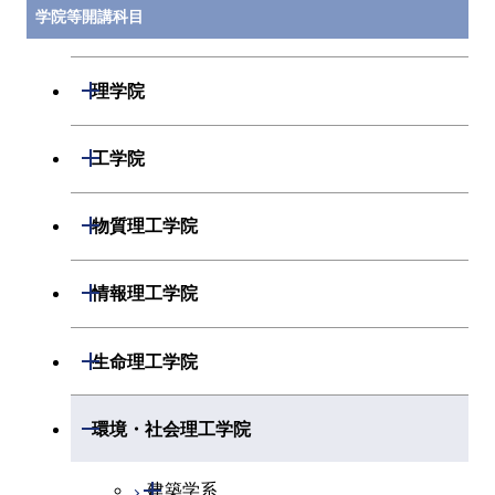
学院等開講科目
開閉
理学院
開閉
数学系
開閉
工学院
開閉
物理学系
数学コース
開閉
機械系
開閉
物質理工学院
開閉
化学系
物理学コース
開閉
システム制御系
機械コース
開閉
材料系
開閉
情報理工学院
開閉
地球惑星科学系
物質・情報卓越コース
化学コース
開閉
電気電子系
エネルギーコース
システム制御コース
開閉
応用化学系
材料コース
開閉
数理・計算科学系
開閉
生命理工学院
専門科目
エネルギーコース
地球惑星科学コース
開閉
情報通信系
エネルギー・情報コース
エンジニアリングデザイン
電気電子コース
専門科目
エネルギーコース
応用化学コース
開閉
情報工学系
数理・計算科学コース
コース
開閉
生命理工学系
開閉
環境・社会理工学院
エネルギー・情報コース
地球生命コース
開閉
経営工学系
エンジニアリングデザイン
エネルギーコース
情報通信コース
エネルギー・情報コース
エネルギーコース
専門科目
知能情報コース
情報工学コース
コース
人間医療科学技術コース
専門科目
生命理工学コース
開閉
物質・情報卓越コース
建築学系