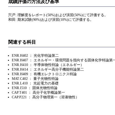
成績評価の方法及び基準
宍戸: 理解度をレポート(50%)および演習(50%)にて評価する。
和田: 期末試験(90%)および演習(10%)にて評価する。
関連する科目
ENR.H402 ： 光化学特論第二
ENR.H407 ： エネルギー・環境問題を指向する固体化学特論第
ENR.H410 ： 半導体物性特論（エネルギー）
ENR.H414 ： エネルギー高分子機能特論第二
ENR.H409 ： 有機エレクトロニクス特論
MAT.C402 ： 量子光物性特論
ENR.L410 ： 光起電力の基礎
ENR.I510 ： 固体光物性特論
CAP.T401 ： 高分子化学概論第一
CAP.P221 ： 高分子物理第一（溶液物性）