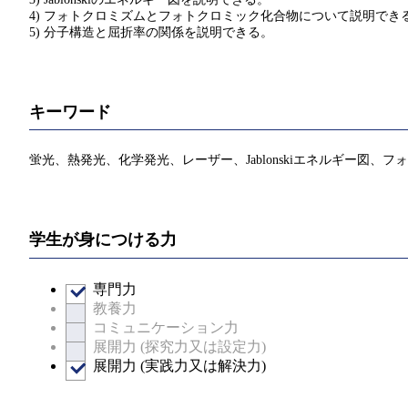
4) フォトクロミズムとフォトクロミック化合物について説明でき
5) 分子構造と屈折率の関係を説明できる。
キーワード
蛍光、熱発光、化学発光、レーザー、Jablonskiエネルギー図、
学生が身につける力
専門力
教養力
コミュニケーション力
展開力 (探究力又は設定力)
展開力 (実践力又は解決力)