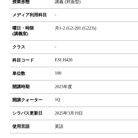
授業形態
講義 (対面型)
-
メディア利用科目
曜日・時限
月1-2 (G2-201 (G223))
(講義室)
-
クラス
ESI.H420
科目コード
1
0
0
単位数
開講時期
2025年度
1Q
開講クォーター
シラバス更新日
2025年3月19日
使用言語
英語