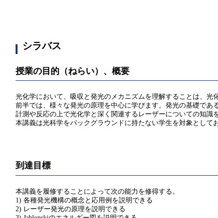
シラバス
授業の目的（ねらい）、概要
光化学において、吸収と発光のメカニズムを理解することは、光
前半では、様々な発光の原理を中心に学びます。発光の基礎であ
計測や反応の上で光化学と深く関連するレーザーについての知識
本講義は光科学をバックグラウンドに持たない学生を対象として
到達目標
本講義を履修することによって次の能力を修得する。
1) 各種発光機構の概念と応用例を説明できる
2) レーザー発光の原理を説明できる
3) Jablonskiのエネルギー図を説明できる。