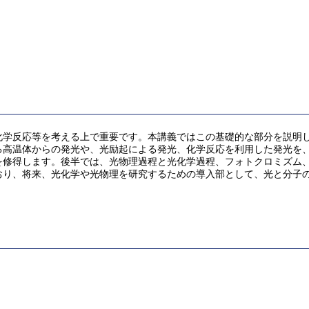
化学反応等を考える上で重要です。本講義ではこの基礎的な部分を説明
る高温体からの発光や、光励起による発光、化学反応を利用した発光を
を修得します。後半では、光物理過程と光化学過程、フォトクロミズム
おり、将来、光化学や光物理を研究するための導入部として、光と分子