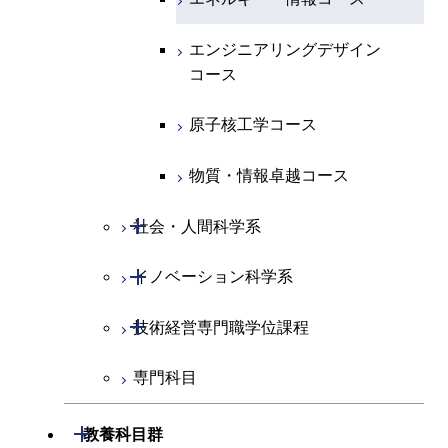
物質・情報卓越コース
物質・情報卓越コース
エンジニアリングデザイン
コース
原子核工学コース
物質・情報卓越コース
開閉
社会・人間科学系
開閉
イノベーション科学系
社会・人間科学コース
開閉
技術経営専門職学位課程
イノベーション科学コース
専門科目
人間医療科学技術コース
技術経営専門職学位課程
開閉
教養科目群