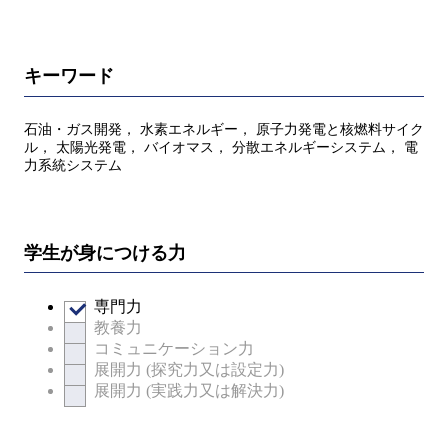
キーワード
石油・ガス開発， 水素エネルギー， 原子力発電と核燃料サイク
ル， 太陽光発電， バイオマス， 分散エネルギーシステム， 電
力系統システム
学生が身につける力
専門力
教養力
コミュニケーション力
展開力 (探究力又は設定力)
展開力 (実践力又は解決力)