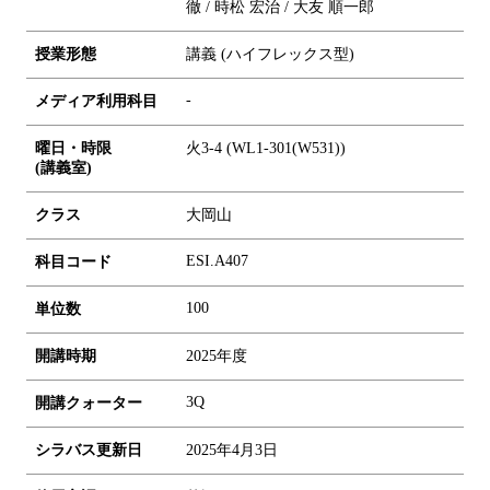
徹 / 時松 宏治 / 大友 順一郎
授業形態
講義 (ハイフレックス型)
-
メディア利用科目
曜日・時限
火3-4 (WL1-301(W531))
(講義室)
クラス
大岡山
ESI.A407
科目コード
1
0
0
単位数
開講時期
2025年度
3Q
開講クォーター
シラバス更新日
2025年4月3日