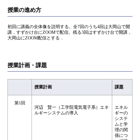
授業の進め方
初回に講義の全体像を説明する。全7回のうち4回は大岡山で開
講，すずかけ台にZOOMで配信。残る3回はすずかけ台で開講，
大岡山にZOOM配信とする．
授業計画・課題
授業計画
課題
第1回
河辺 賢一（工学院電気電子系）エネ
エネル
ルギーシステムの導入
ギーの
システ
ムと学
理の関
係につ