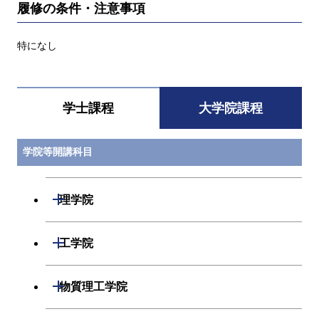
履修の条件・注意事項
特になし
学士課程
大学院課程
学院等開講科目
開閉
理学院
開閉
数学系
開閉
工学院
開閉
物理学系
数学コース
開閉
機械系
開閉
物質理工学院
開閉
化学系
物理学コース
開閉
システム制御系
機械コース