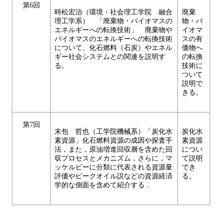
第6回
時松宏治（環境・社会理工学院 融合
廃棄
理工学系） 「廃棄物・バイオマスの
物・バ
エネルギーへの転換技術」 廃棄物や
イオマ
バイオマスのエネルギーへの転換技術
スの有
について、化石燃料（石炭）やエネル
価物へ
ギー社会システムとの関連を説明す
の転換
る。
技術に
ついて
説明で
きる。
第7回
末包 哲也（工学院機械系）「炭化水
炭化水
素資源」化石燃料資源の成因や探査手
素資源
法，また，原油増進回収層を含めた回
につい
収プロセスとメカニズム，さらに，マ
て説明
ッケルビーに分類に代表される資源量
でき
評価やピークオイル説などの資源経済
る。
学的な側面を含めて紹介する．