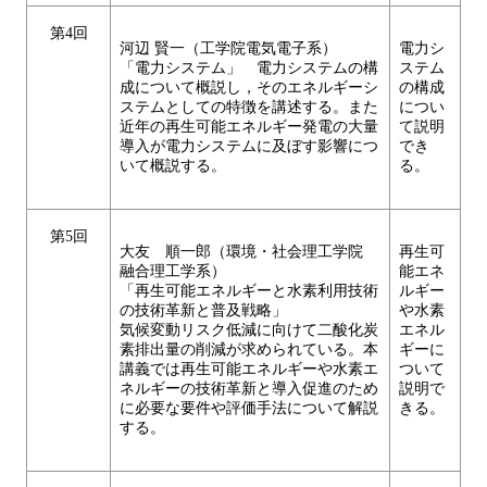
第4回
河辺 賢一（工学院電気電子系）
電力シ
「電力システム」 電力システムの構
ステム
成について概説し，そのエネルギーシ
の構成
ステムとしての特徴を講述する。また
につい
近年の再生可能エネルギー発電の大量
て説明
導入が電力システムに及ぼす影響につ
でき
いて概説する。
る。
第5回
大友 順一郎（環境・社会理工学院
再生可
融合理工学系）
能エネ
「再生可能エネルギーと水素利用技術
ルギー
の技術革新と普及戦略」
や水素
気候変動リスク低減に向けて二酸化炭
エネル
素排出量の削減が求められている。本
ギーに
講義では再生可能エネルギーや水素エ
ついて
ネルギーの技術革新と導入促進のため
説明で
に必要な要件や評価手法について解説
きる。
する。