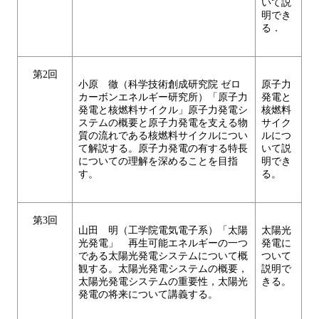
いて説
明でき
る．
第2回
小原 徹（科学技術創成研究院 ゼロ
原子力
カーボンエネルギー研究所）「原子力
発電と
発電と核燃料サイクル」原子力発電シ
核燃料
ステムの概要と原子力発電を支える物
サイク
質の流れである核燃料サイクルについ
ルにつ
て解説する。原子力発電の有する特長
いて説
についての理解を深めることを目指
明でき
す。
る。
第3回
山田 明（工学院電気電子系）「太陽
太陽光
光発電」 再生可能エネルギーの一つ
発電に
である太陽光発電システムについて概
ついて
観する。太陽光発電システムの概要，
説明で
太陽光発電システムの重要性，太陽光
きる。
発電の将来について講義する。