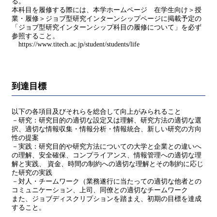
る。
本科目を履修する際には、本学ホームページ 在学生向け＞授
業・履修＞ジョブ型研究インターンシップページに掲載予定の
「ジョブ型研究インターンシップ科目の履修について」を必ず
参照すること。
https://www.titech.ac.jp/student/students/life
到達目標
以下の各項目及びそれらを総合して向上がみられること
－研究：研究目的の適切な設定又は理解、研究方法の適切な選
択、適切な情報収集・情報分析・情報統合、新しい研究の方向
性の提案
－実践：研究目的や研究方法についての大学と企業との違いへ
の理解、安全確保、コンプライアンス、情報管理への適切な理
解と実践、 資金、時間の制約への適切な理解とその制約に応じ
た研究の実践
－対人・チームワーク（業務遂行に当たっての適切な他者との
コミュニケーション、上司、同僚との適切なチームワーク
また、ジョブディスクリプションを踏まえ、初期の目標を達成
すること。