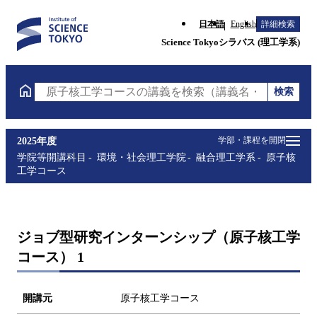
日本語
English
詳細検索
Science Tokyoシラバス (理工学系)
検索
原子核工学コースの講義を検索（講義名・科目コード
学部・課程を開閉
2025年度
学院等開講科目
環境・社会理工学院
融合理工学系
原子核
工学コース
ジョブ型研究インターンシップ（原子核工学
コース） 1
開講元
原子核工学コース