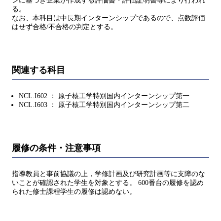
ンに基づき企業が作成する評価書・評価証明書等により行われ
る。
なお、本科目は中長期インターンシップであるので、点数評価
はせず合格/不合格の判定とする。
関連する科目
NCL.I602 ： 原子核工学特別国内インターンシップ第一
NCL.I603 ： 原子核工学特別国内インターンシップ第二
履修の条件・注意事項
指導教員と事前協議の上，学修計画及び研究計画等に支障のな
いことが確認された学生を対象とする。 600番台の履修を認め
られた修士課程学生の履修は認めない。