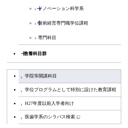
開閉
イノベーション科学系
社会・人間科学コース
開閉
技術経営専門職学位課程
イノベーション科学コース
専門科目
人間医療科学技術コース
技術経営専門職学位課程
開閉
教養科目群
文系教養科目
大学院課程を切り替える
学院等開講科目
英語科目
学位プログラムとして特別に設けた教育課程
第二外国語科目
H27年度以前入学者向け
日本語・日本文化科目
医歯学系のシラバス検索
教職科目