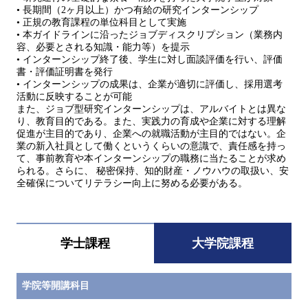
• 長期間（2ヶ月以上）かつ有給の研究インターンシップ
• 正規の教育課程の単位科目として実施
• 本ガイドラインに沿ったジョブディスクリプション（業務内
容、必要とされる知識・能力等）を提示
• インターンシップ終了後、学生に対し面談評価を行い、評価
書・評価証明書を発行
• インターンシップの成果は、企業が適切に評価し、採用選考
活動に反映することが可能
また、ジョブ型研究インターンシップは、アルバイトとは異な
り、教育目的である。また、実践力の育成や企業に対する理解
促進が主目的であり、企業への就職活動が主目的ではない。企
業の新入社員として働くというくらいの意識で、責任感を持っ
て、事前教育や本インターンシップの職務に当たることが求め
られる。さらに、 秘密保持、知的財産・ノウハウの取扱い、安
全確保についてリテラシー向上に努める必要がある。
学士課程
大学院課程
学院等開講科目