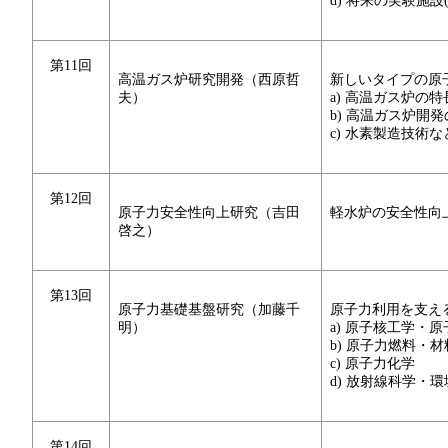
d) 将来の実験施設
第11回
高温ガス炉研究開発（西原哲
新しいタイプの原
夫）
a) 高温ガス炉の特
b) 高温ガス炉開
c) 水素製造技術
第12回
原子力安全性向上研究（吉田
軽水炉の安全性向
啓之）
第13回
原子力基礎基盤研究（加藤千
原子力利用を支え
明）
a) 原子核工学・
b) 原子力燃料・材
c) 原子力化学
d) 放射線科学・
第14回