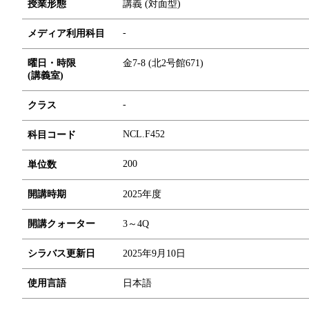
授業形態
講義 (対面型)
-
メディア利用科目
曜日・時限
金7-8 (北2号館671)
(講義室)
-
クラス
NCL.F452
科目コード
2
0
0
単位数
開講時期
2025年度
開講クォーター
3～4Q
シラバス更新日
2025年9月10日
使用言語
日本語