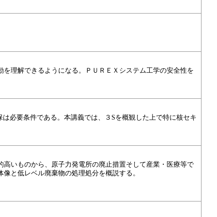
動を理解できるようになる。ＰＵＲＥＸシステム工学の安全性を
保は必要条件である。本講義では、３Sを概観した上で特に核セキ
的高いものから、原子力発電所の廃止措置そして産業・医療等で
体像と低レベル廃棄物の処理処分を概説する。