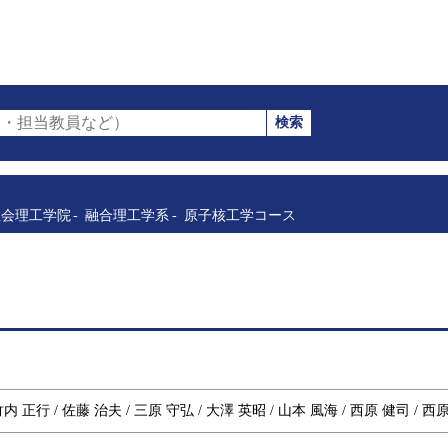
検索
・担当教員など）
社会理工学院
融合理工学系
原子核工学コース
 竹内 正行 / 佐藤 治夫 / 三原 守弘 / 大澤 英昭 / 山本 風海 / 西原 健司 / 西