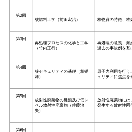
第2回
核燃料工学（前田宏治）
核物質の特徴、核
第3回
再処理プロセスの化学と工学
再処理の意義、溶
（竹内正行）
過去の事故例を基
第4回
核セキュリティの基礎（相樂
原子力利用を行う
洋）
ュリティに焦点を
第5回
放射性廃棄物の種類及び低レ
放射性廃棄物には
ベル放射性廃棄物（佐藤治
発生する放射性同
夫）
第6回