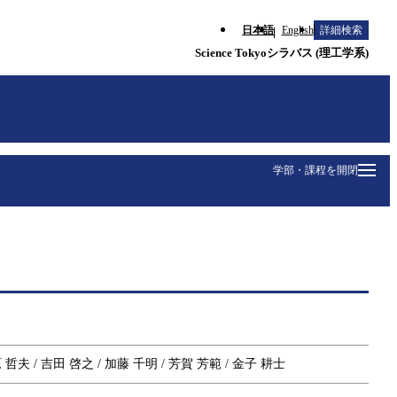
日本語
English
詳細検索
Science Tokyoシラバス (理工学系)
学部・課程を開閉
原 哲夫 / 吉田 啓之 / 加藤 千明 / 芳賀 芳範 / 金子 耕士