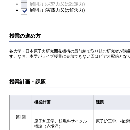
展開力 (探究力又は設定力)
展開力 (実践力又は解決力)
授業の進め方
各大学・日本原子力研究開発機構の最前線で取り組む研究者が講義をし
す。なお、本学がライブ授業に参加できない回はビデオ配信とな
授業計画・課題
授業計画
課題
第1回
原子炉工学、核燃料サイクル
原子炉工学、核燃
概論（赤塚洋）