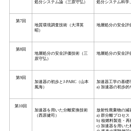
処分システム論（三原守弘）
処分システム科学
第7回
地質環境調査技術（大澤英
地層処分の安全評
昭）
第8回
地層処分の安全評価技術（三
地層処分の安全評
原守弘）
第9回
加速器の初歩とJ-PARC（山本
加速器工学の基礎
風海）
a) 加速器の初歩的
第10回
加速器を用いた分離変換技術
放射性廃棄物の減
（西原健司）
a) 群分離プロセス
b) 核燃料製造・
c) 加速器を用い