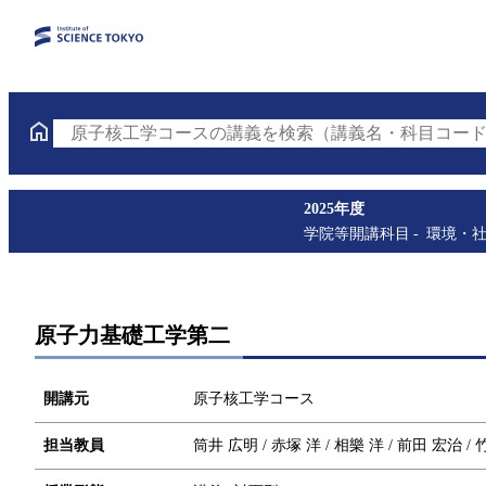
原子核工学コースの講義を検索（講義名・科目コード
2025年度
学院等開講科目
環境・
原子力基礎工学第二
開講元
原子核工学コース
担当教員
筒井 広明 / 赤塚 洋 / 相樂 洋 / 前田 宏治 /