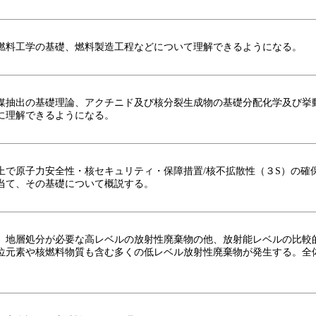
燃料工学の基礎、燃料製造工程などについて理解できるようになる。
媒抽出の基礎理論、アクチニド及び核分裂生成物の基礎分配化学及び挙
に理解できるようになる。
上で原子力安全性・核セキュリティ・保障措置/核不拡散性（３S）の確
当て、その基礎について概説する。
、地層処分が必要な高レベルの放射性廃棄物の他、放射能レベルの比較
位元素や核燃料物質も含む多くの低レベル放射性廃棄物が発生する。全