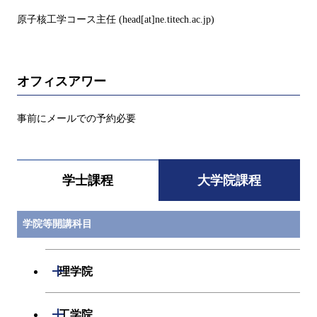
原子核工学コース主任 (head[at]ne.titech.ac.jp)
オフィスアワー
事前にメールでの予約必要
学士課程
大学院課程
学院等開講科目
開閉
理学院
開閉
数学系
開閉
工学院