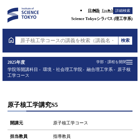
日本語
English
詳細検索
Science Tokyoシラバス (理工学系)
検索
原子核工学コースの講義を検索（講義名・科目コード
学部・課程を開閉
2025年度
学院等開講科目
環境・社会理工学院
融合理工学系
原子核
工学コース
原子核工学講究S5
開講元
原子核工学コース
担当教員
指導教員