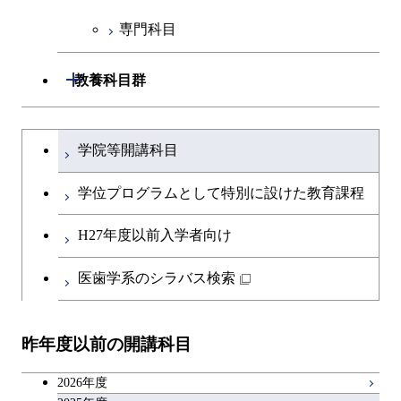
専門科目
人間医療科学技術コース
技術経営専門職学位課程
開閉
教養科目群
文系教養科目
大学院課程を切り替える
学院等開講科目
英語科目
学位プログラムとして特別に設けた教育課程
第二外国語科目
H27年度以前入学者向け
日本語・日本文化科目
医歯学系のシラバス検索
教職科目
昨年度以前の開講科目
キャリア科目
2026年度