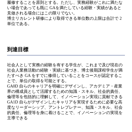
履修することを原則とする。ただし、実務経験がこれに満たな
い場合であっても既に GAを満たしている経験・実績があると
見做される場合にはこの限りでない。
博士リカレント研修により取得できる単位数の上限は合計で 2
単位である。
到達目標
社会人として実務の経験を有する学生が、これまで及び現在の
社会人業務活動の経験・実績に基づき、博士後期課程学生が満
たすべき GA をすでに修得していることをコースが認定するこ
とで、単位の取得を可能とする。
GA0D 自らのキャリアを明確にデザインし、アカデミア・産業
界の構成員として活躍するための知識・スキル、社会的責任、
倫理等を包括的に理解して、イノベーション実現に貢献できる
GA1D 自らがデザインしたキャリアを実現するために必要な高
度なリーダーシップ、アントレプレナー、知識・スキル、社会
的責任、倫理等を身に着けることで、イノベーションの実現を
主導できる