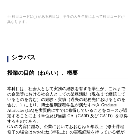
※ 科目コードに( ) がある科目は、学生の入学年度によって科目コードが
異なります。
シラバス
授業の目的（ねらい）、概要
本科目は、社会人として実務の経験を有する学生が、これまで
の企業等における社会人としての業務活動（現在まで継続して
いるものを含む）の経験・実績（過去の勤務先におけるものを
含む。）により、博士後期課程学生が満たすべき Graduate
Attributes (GA)を実質的にすでに修得していることをコースが認
定することにより単位及び当該 GA（GA0D 及び GA1D）を取得
するものである。
GA の内容に鑑み、企業においておおむね 5 年以上（修士課程
修了の場合はおおむね 3年以上）の実務経験を持っている者が