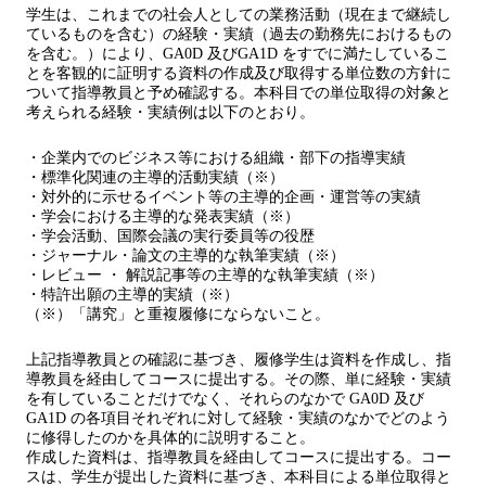
学生は、これまでの社会人としての業務活動（現在まで継続し
ているものを含む）の経験・実績（過去の勤務先におけるもの
を含む。）により、GA0D 及びGA1D をすでに満たしているこ
とを客観的に証明する資料の作成及び取得する単位数の方針に
ついて指導教員と予め確認する。本科目での単位取得の対象と
考えられる経験・実績例は以下のとおり。
・企業内でのビジネス等における組織・部下の指導実績
・標準化関連の主導的活動実績（※）
・対外的に示せるイベント等の主導的企画・運営等の実績
・学会における主導的な発表実績（※）
・学会活動、国際会議の実行委員等の役歴
・ジャーナル・論文の主導的な執筆実績（※）
・レビュー ・ 解説記事等の主導的な執筆実績（※）
・特許出願の主導的実績（※）
（※）「講究」と重複履修にならないこと。
上記指導教員との確認に基づき、履修学生は資料を作成し、指
導教員を経由してコースに提出する。その際、単に経験・実績
を有していることだけでなく、それらのなかで GA0D 及び
GA1D の各項目それぞれに対して経験・実績のなかでどのよう
に修得したのかを具体的に説明すること。
作成した資料は、指導教員を経由してコースに提出する。コー
スは、学生が提出した資料に基づき、本科目による単位取得と