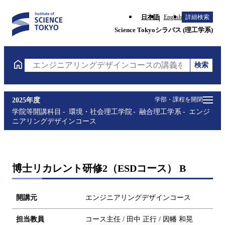
日本語
English
詳細検索
Science Tokyoシラバス (理工学系)
検索
エンジニアリングデザインコースの講義を検索（講義
学部・課程を開閉
2025年度
学院等開講科目
環境・社会理工学院
融合理工学系
エンジ
ニアリングデザインコース
博士リカレント研修2（ESDコース） B
開講元
エンジニアリングデザインコース
担当教員
コース主任 / 田中 正行 / 因幡 和晃