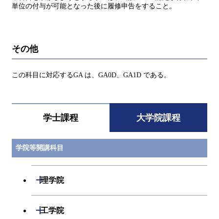
単位の付与が可能となった後に履修申告をすること。
その他
この科目に対応するGA は、GA0D、GA1D である。
学士課程
大学院課程
学院等開講科目
開閉
理学院
開閉
数学系
開閉
工学院