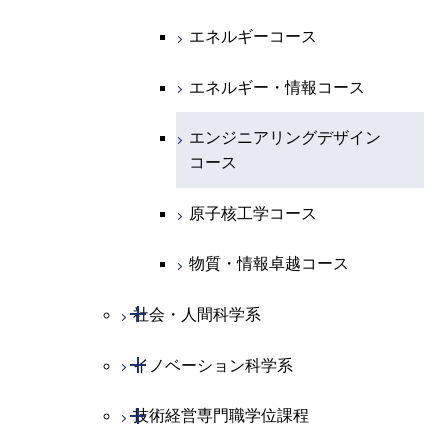
人間医療科学技術コース
都市・環境学コース
コース
人間医療科学技術コース
物質・情報卓越コース
地球生命コース
エネルギーコース
人間医療科学技術コース
物質・情報卓越コース
都市・環境学コース
物質・情報卓越コース
人間医療科学技術コース
エネルギー・情報コース
物質・情報卓越コース
物質・情報卓越コース
エンジニアリングデザイン
コース
原子核工学コース
物質・情報卓越コース
開閉
社会・人間科学系
開閉
イノベーション科学系
社会・人間科学コース
開閉
技術経営専門職学位課程
イノベーション科学コース