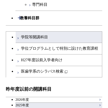
専門科目
人間医療科学技術コース
技術経営専門職学位課程
開閉
教養科目群
文系教養科目
大学院課程を切り替える
学院等開講科目
英語科目
学位プログラムとして特別に設けた教育課程
第二外国語科目
H27年度以前入学者向け
日本語・日本文化科目
医歯学系のシラバス検索
教職科目
昨年度以前の開講科目
キャリア科目
2026年度
アントレプレナーシップ科目
2025年度