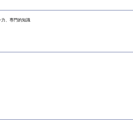
ン⼒、専⾨的知識