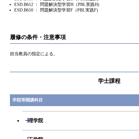
ESD.B612 ： 問題解決型学習H（PBL実践H)
ESD.B610 ： 問題解決型学習F（PBL実践F)
履修の条件・注意事項
担当教員の指定による。
学士課程
学院等開講科目
開閉
理学院
開閉
数学系
開閉