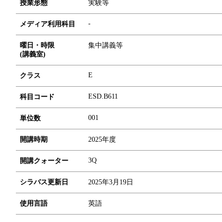
授業形態
実験等
-
メディア利用科目
曜日・時限
集中講義等
(講義室)
E
クラス
ESD.B611
科目コード
0
0
1
単位数
開講時期
2025年度
3Q
開講クォーター
シラバス更新日
2025年3月19日
使用言語
英語