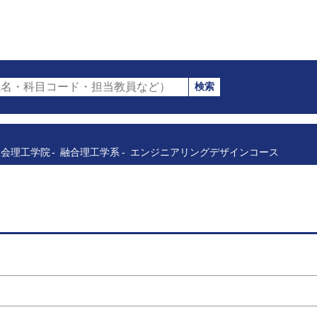
検索
名・科目コード・担当教員など）
社会理工学院
融合理工学系
エンジニアリングデザインコース