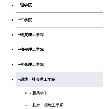
開閉
理学院
開閉
数学系
開閉
工学院
開閉
物理学系
数学コース
開閉
機械系
開閉
物質理工学院
開閉
化学系
物理学コース
開閉
システム制御系
機械コース
開閉
材料系
開閉
情報理工学院
開閉
地球惑星科学系
物質・情報卓越コース
化学コース
開閉
電気電子系
エネルギーコース
システム制御コース
開閉
応用化学系
材料コース
開閉
数理・計算科学系
開閉
生命理工学院
専門科目
エネルギーコース
地球惑星科学コース
開閉
情報通信系
エネルギー・情報コース
エンジニアリングデザイン
電気電子コース
専門科目
エネルギーコース
応用化学コース
開閉
情報工学系
数理・計算科学コース
コース
開閉
生命理工学系
開閉
環境・社会理工学院
エネルギー・情報コース
地球生命コース
開閉
経営工学系
エンジニアリングデザイン
エネルギーコース
情報通信コース
エネルギー・情報コース
エネルギーコース
専門科目
知能情報コース
情報工学コース
コース
人間医療科学技術コース
専門科目
生命理工学コース
開閉
物質・情報卓越コース
建築学系
専門科目
エネルギー・情報コース
エンジニアリングデザイン
経営工学コース
ライフエンジニアリングコ
エネルギー・情報コース
研究関連科目
ライフエンジニアリングコ
ライフエンジニアリングコ
コース
ライフエンジニアリングコ
ース
開閉
土木・環境工学系
建築学コース
ース
ース
ライフエンジニアリングコ
エンジニアリングデザイン
ース