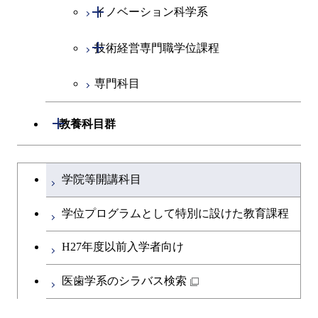
開閉
イノベーション科学系
社会・人間科学コース
開閉
技術経営専門職学位課程
イノベーション科学コース
専門科目
人間医療科学技術コース
技術経営専門職学位課程
開閉
教養科目群
文系教養科目
大学院課程を切り替える
学院等開講科目
英語科目
学位プログラムとして特別に設けた教育課程
第二外国語科目
H27年度以前入学者向け
日本語・日本文化科目
医歯学系のシラバス検索
教職科目