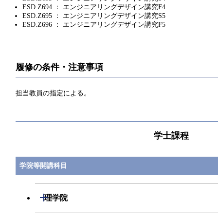
ESD.Z694 ： エンジニアリングデザイン講究F4
ESD.Z695 ： エンジニアリングデザイン講究S5
ESD.Z696 ： エンジニアリングデザイン講究F5
履修の条件・注意事項
担当教員の指定による。
学士課程
学院等開講科目
開閉
理学院