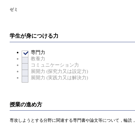
ゼミ
学生が身につける力
専門力
教養力
コミュニケーション力
展開力 (探究力又は設定力)
展開力 (実践力又は解決力)
授業の進め方
専攻しようとする分野に関連する専門書や論文等について，輪読