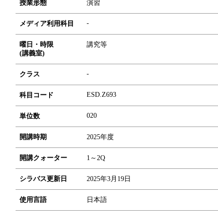
授業形態
演習
-
メディア利用科目
曜日・時限
講究等
(講義室)
-
クラス
ESD.Z693
科目コード
0
2
0
単位数
開講時期
2025年度
開講クォーター
1～2Q
シラバス更新日
2025年3月19日
使用言語
日本語