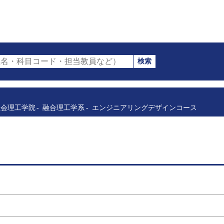
検索
名・科目コード・担当教員など）
社会理工学院
融合理工学系
エンジニアリングデザインコース