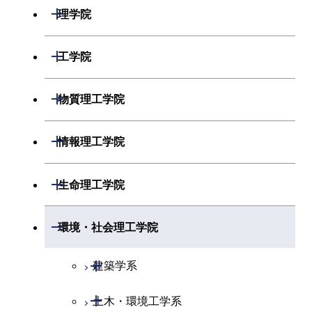
開閉
理学院
開閉
数学系
開閉
工学院
開閉
物理学系
数学コース
開閉
機械系
開閉
物質理工学院
開閉
化学系
物理学コース
開閉
システム制御系
機械コース
開閉
材料系
開閉
情報理工学院
開閉
地球惑星科学系
物質・情報卓越コース
化学コース
開閉
電気電子系
エネルギーコース
システム制御コース
開閉
応用化学系
材料コース
開閉
数理・計算科学系
開閉
生命理工学院
専門科目
エネルギーコース
地球惑星科学コース
開閉
情報通信系
エネルギー・情報コース
エンジニアリングデザイン
電気電子コース
専門科目
エネルギーコース
応用化学コース
開閉
情報工学系
数理・計算科学コース
コース
開閉
生命理工学系
開閉
環境・社会理工学院
エネルギー・情報コース
地球生命コース
開閉
経営工学系
エンジニアリングデザイン
エネルギーコース
情報通信コース
エネルギー・情報コース
エネルギーコース
専門科目
知能情報コース
情報工学コース
コース
人間医療科学技術コース
専門科目
生命理工学コース
開閉
物質・情報卓越コース
建築学系
専門科目
エネルギー・情報コース
エンジニアリングデザイン
経営工学コース
ライフエンジニアリングコ
エネルギー・情報コース
研究関連科目
ライフエンジニアリングコ
ライフエンジニアリングコ
コース
ライフエンジニアリングコ
ース
開閉
土木・環境工学系
建築学コース
ース
ース
ライフエンジニアリングコ
エンジニアリングデザイン
ース