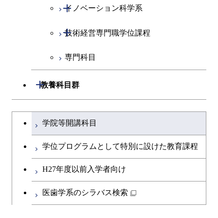
開閉
イノベーション科学系
社会・人間科学コース
開閉
技術経営専門職学位課程
イノベーション科学コース
専門科目
人間医療科学技術コース
技術経営専門職学位課程
開閉
教養科目群
文系教養科目
大学院課程を切り替える
学院等開講科目
英語科目
学位プログラムとして特別に設けた教育課程
第二外国語科目
H27年度以前入学者向け
日本語・日本文化科目
医歯学系のシラバス検索
教職科目