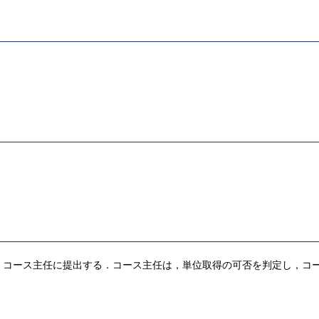
，コース主任に提出する．コース主任は，単位取得の可否を判定し，コ