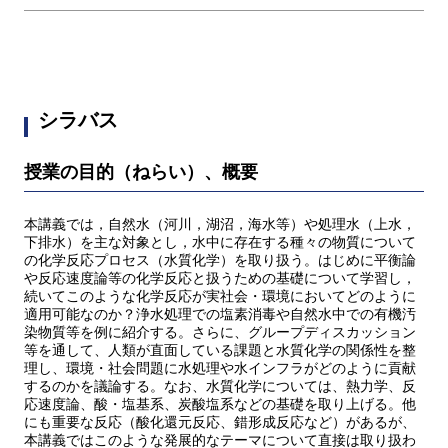
シラバス
授業の目的（ねらい）、概要
本講義では，自然水（河川，湖沼，海水等）や処理水（上水，
下排水）を主な対象とし，水中に存在する種々の物質について
の化学反応プロセス（水質化学）を取り扱う。はじめに平衡論
や反応速度論等の化学反応と扱うための基礎について学習し，
続いてこのような化学反応が実社会・環境においてどのように
適用可能なのか？浄水処理での塩素消毒や自然水中での有機汚
染物質等を例に紹介する。さらに、グループディスカッション
等を通して、人類が直面している課題と水質化学の関係性を整
理し、環境・社会問題に水処理や水インフラがどのように貢献
するのかを議論する。なお、水質化学については、熱力学、反
応速度論、酸・塩基系、炭酸塩系などの基礎を取り上げる。他
にも重要な反応（酸化還元反応、錯形成反応など）があるが、
本講義ではこのような発展的なテーマについて直接は取り扱わ