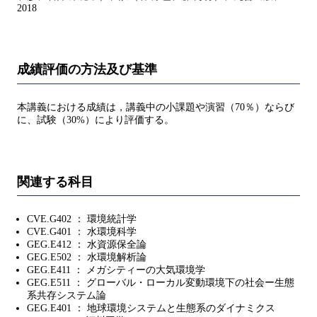
2018
成績評価の方法及び基準
本講義における成績は，講義中の小課題や演習（70％）ならび
に、試験（30%）により評価する。
関連する科目
CVE.G402 ： 環境統計学
CVE.G401 ： 水環境科学
GEG.E412 ： 水資源保全論
GEG.E502 ： 水環境解析論
GEG.E411 ： メガシティーの大気環境学
GEG.E511 ： グローバル・ローカル変動環境下の社会ー生態
系共存システム論
GEG.E401 ： 地球環境システムと生態系のダイナミクス