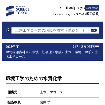
日本語
English
詳細検索
Science Tokyoシラバス (理工学系)
検索
土木工学コースの講義を検索（講義名・科目コード・
学部・課程を開閉
2025年度
学院等開講科目
環境・社会理工学院
土木・環境工学系
土
木工学コース
環境工学のための水質化学
開講元
土木工学コース
担当教員
藤井 学