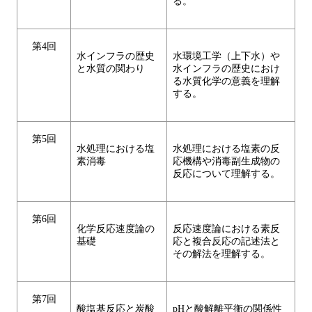
る。
第4回
水インフラの歴史
水環境工学（上下水）や
と水質の関わり
水インフラの歴史におけ
る水質化学の意義を理解
する。
第5回
水処理における塩
水処理における塩素の反
素消毒
応機構や消毒副生成物の
反応について理解する。
第6回
化学反応速度論の
反応速度論における素反
基礎
応と複合反応の記述法と
その解法を理解する。
第7回
酸塩基反応と炭酸
pHと酸解離平衡の関係性