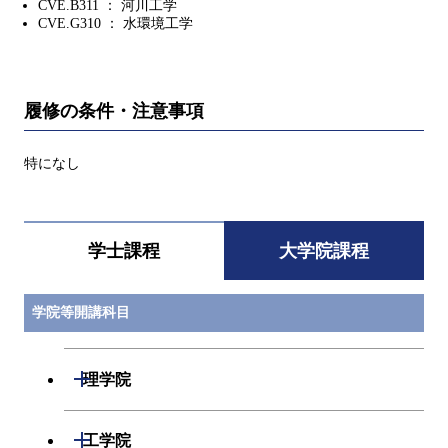
CVE.B311 ： 河川工学
CVE.G310 ： 水環境工学
履修の条件・注意事項
特になし
学士課程
大学院課程
学院等開講科目
開閉
理学院
開閉
数学系
開閉
工学院