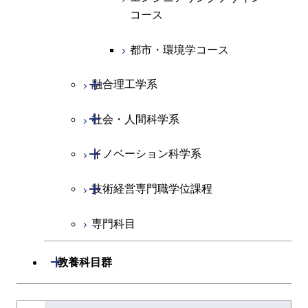
エネルギー・情報コース
人間医療科学技術コース
人間医療科学技術コース
人間医療科学技術コース
都市・環境学コース
コース
人間医療科学技術コース
物質・情報卓越コース
地球生命コース
人間医療科学技術コース
物質・情報卓越コース
都市・環境学コース
物質・情報卓越コース
人間医療科学技術コース
物質・情報卓越コース
開閉
融合理工学系
物質・情報卓越コース
開閉
社会・人間科学系
地球環境共創コース
開閉
イノベーション科学系
エネルギーコース
社会・人間科学コース
開閉
技術経営専門職学位課程
エネルギー・情報コース
イノベーション科学コース
専門科目
エンジニアリングデザイン
人間医療科学技術コース
技術経営専門職学位課程
コース
開閉
教養科目群
原子核工学コース
文系教養科目
大学院課程を切り替える