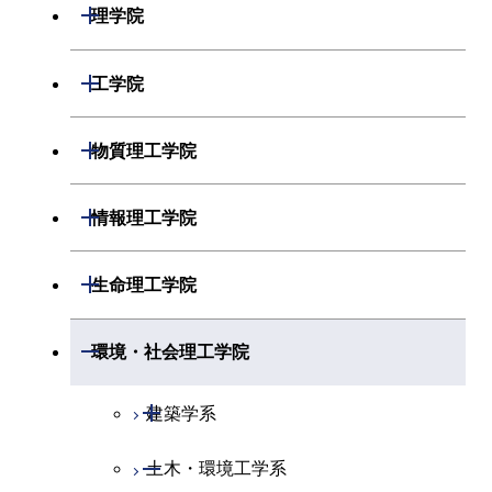
開閉
理学院
開閉
数学系
開閉
工学院
開閉
物理学系
数学コース
開閉
機械系
開閉
物質理工学院
開閉
化学系
物理学コース
開閉
システム制御系
機械コース
開閉
材料系
開閉
情報理工学院
開閉
地球惑星科学系
物質・情報卓越コース
化学コース
開閉
電気電子系
エネルギーコース
システム制御コース
開閉
応用化学系
材料コース
開閉
数理・計算科学系
開閉
生命理工学院
専門科目
エネルギーコース
地球惑星科学コース
開閉
情報通信系
エネルギー・情報コース
エンジニアリングデザイン
電気電子コース
専門科目
エネルギーコース
応用化学コース
開閉
情報工学系
数理・計算科学コース
コース
開閉
生命理工学系
開閉
環境・社会理工学院
エネルギー・情報コース
地球生命コース
開閉
経営工学系
エンジニアリングデザイン
エネルギーコース
情報通信コース
エネルギー・情報コース
エネルギーコース
専門科目
知能情報コース
情報工学コース
コース
人間医療科学技術コース
専門科目
生命理工学コース
開閉
物質・情報卓越コース
建築学系
専門科目
エネルギー・情報コース
エンジニアリングデザイン
経営工学コース
ライフエンジニアリングコ
エネルギー・情報コース
研究関連科目
ライフエンジニアリングコ
ライフエンジニアリングコ
コース
ライフエンジニアリングコ
ース
開閉
土木・環境工学系
建築学コース
ース
ース
ライフエンジニアリングコ
エンジニアリングデザイン
ース
ライフエンジニアリングコ