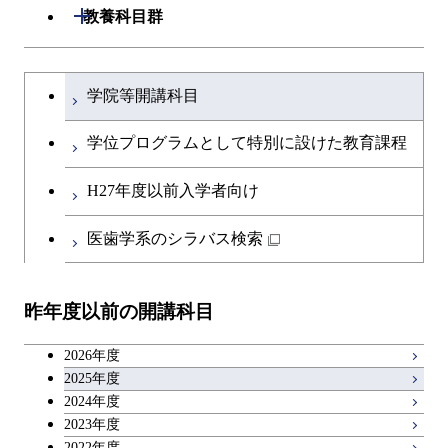
開閉
教養科目群
原子核工学コース
文系教養科目
大学院課程を切り替える
物質・情報卓越コース
学院等開講科目
英語科目
学位プログラムとして特別に設けた教育課程
第二外国語科目
H27年度以前入学者向け
日本語・日本文化科目
医歯学系のシラバス検索
教職科目
昨年度以前の開講科目
キャリア科目
2026年度
アントレプレナーシップ科目
2025年度
2024年度
2023年度
広域教養科目
2022年度