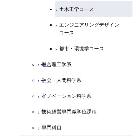
ース
ライフエンジニアリングコ
コース
原子核工学コース
ース
エンジニアリングデザイン
土木工学コース
知能情報コース
原子核工学コース
ース
地球生命コース
コース
原子核工学コース
人間医療科学技術コース
原子核工学コース
エンジニアリングデザイン
エネルギー・情報コース
人間医療科学技術コース
人間医療科学技術コース
人間医療科学技術コース
都市・環境学コース
コース
人間医療科学技術コース
物質・情報卓越コース
地球生命コース
人間医療科学技術コース
物質・情報卓越コース
都市・環境学コース
物質・情報卓越コース
人間医療科学技術コース
物質・情報卓越コース
開閉
融合理工学系
物質・情報卓越コース
開閉
社会・人間科学系
地球環境共創コース
開閉
イノベーション科学系
エネルギーコース
社会・人間科学コース
開閉
技術経営専門職学位課程
エネルギー・情報コース
イノベーション科学コース
専門科目
エンジニアリングデザイン
人間医療科学技術コース
技術経営専門職学位課程
コース