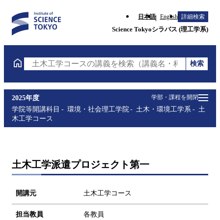
日本語
English
詳細検索
Science Tokyoシラバス (理工学系)
検索
土木工学コースの講義を検索（講義名・科目コード・
学部・課程を開閉
2025年度
学院等開講科目
環境・社会理工学院
土木・環境工学系
土
木工学コース
土木工学派遣プロジェクト第一
開講元
土木工学コース
担当教員
各教員