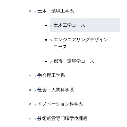
ライフエンジニアリングコ
エネルギー・情報コース
研究関連科目
ライフエンジニアリングコ
ライフエンジニアリングコ
コース
ライフエンジニアリングコ
ース
開閉
土木・環境工学系
建築学コース
ース
ース
ライフエンジニアリングコ
エンジニアリングデザイン
ース
ライフエンジニアリングコ
ース
ライフエンジニアリングコ
コース
原子核工学コース
ース
エンジニアリングデザイン
土木工学コース
知能情報コース
原子核工学コース
ース
地球生命コース
コース
原子核工学コース
人間医療科学技術コース
原子核工学コース
エンジニアリングデザイン
エネルギー・情報コース
人間医療科学技術コース
人間医療科学技術コース
人間医療科学技術コース
都市・環境学コース
コース
人間医療科学技術コース
物質・情報卓越コース
地球生命コース
人間医療科学技術コース
物質・情報卓越コース
都市・環境学コース
物質・情報卓越コース
人間医療科学技術コース
物質・情報卓越コース
開閉
融合理工学系
物質・情報卓越コース
開閉
社会・人間科学系
地球環境共創コース
開閉
イノベーション科学系
エネルギーコース
社会・人間科学コース
開閉
技術経営専門職学位課程
エネルギー・情報コース
イノベーション科学コース