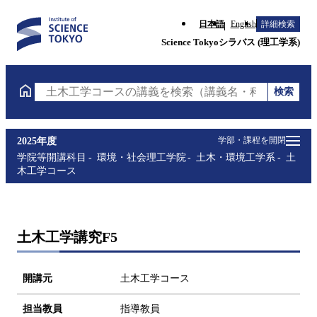
日本語
English
詳細検索
Science Tokyoシラバス (理工学系)
検索
土木工学コースの講義を検索（講義名・科目コード・
学部・課程を開閉
2025年度
学院等開講科目
環境・社会理工学院
土木・環境工学系
土
木工学コース
土木工学講究F5
開講元
土木工学コース
担当教員
指導教員