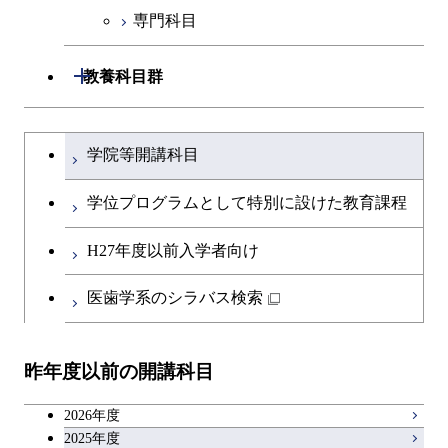
専門科目
エンジニアリングデザイン
人間医療科学技術コース
技術経営専門職学位課程
コース
開閉
教養科目群
原子核工学コース
文系教養科目
大学院課程を切り替える
物質・情報卓越コース
学院等開講科目
英語科目
学位プログラムとして特別に設けた教育課程
第二外国語科目
H27年度以前入学者向け
日本語・日本文化科目
医歯学系のシラバス検索
教職科目
昨年度以前の開講科目
キャリア科目
2026年度
アントレプレナーシップ科目
2025年度