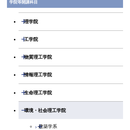
学院等開講科目
開閉
理学院
開閉
数学系
開閉
工学院
開閉
物理学系
数学コース
開閉
機械系
開閉
物質理工学院
開閉
化学系
物理学コース
開閉
システム制御系
機械コース
開閉
材料系
開閉
情報理工学院
開閉
地球惑星科学系
物質・情報卓越コース
化学コース
開閉
電気電子系
エネルギーコース
システム制御コース
開閉
応用化学系
材料コース
開閉
数理・計算科学系
開閉
生命理工学院
専門科目
エネルギーコース
地球惑星科学コース
開閉
情報通信系
エネルギー・情報コース
エンジニアリングデザイン
電気電子コース
専門科目
エネルギーコース
応用化学コース
開閉
情報工学系
数理・計算科学コース
コース
開閉
生命理工学系
開閉
環境・社会理工学院
エネルギー・情報コース
地球生命コース
開閉
経営工学系
エンジニアリングデザイン
エネルギーコース
情報通信コース
エネルギー・情報コース
エネルギーコース
専門科目
知能情報コース
情報工学コース
コース
人間医療科学技術コース
専門科目
生命理工学コース
開閉
物質・情報卓越コース
建築学系
専門科目
エネルギー・情報コース
エンジニアリングデザイン
経営工学コース