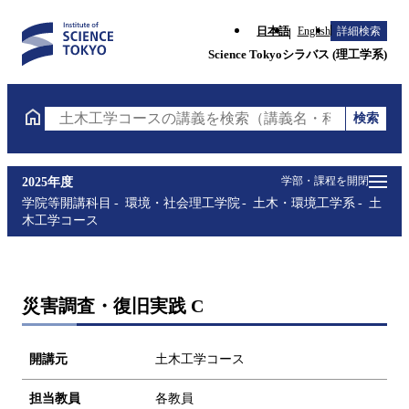
日本語
English
詳細検索
Science Tokyoシラバス (理工学系)
検索
土木工学コースの講義を検索（講義名・科目コード・
学部・課程を開閉
2025年度
学院等開講科目
環境・社会理工学院
土木・環境工学系
土
木工学コース
災害調査・復旧実践 C
開講元
土木工学コース
担当教員
各教員