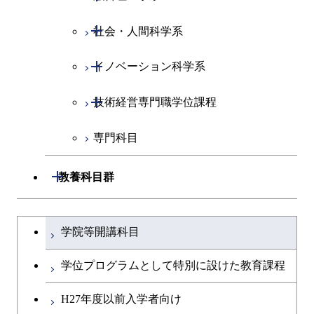
物質・情報卓越コース
開閉
社会・人間科学系
地球環境共創コース
開閉
イノベーション科学系
エネルギーコース
社会・人間科学コース
開閉
技術経営専門職学位課程
エネルギー・情報コース
イノベーション科学コース
専門科目
エンジニアリングデザイン
人間医療科学技術コース
技術経営専門職学位課程
コース
開閉
教養科目群
原子核工学コース
文系教養科目
大学院課程を切り替える
物質・情報卓越コース
学院等開講科目
英語科目
学位プログラムとして特別に設けた教育課程
第二外国語科目
H27年度以前入学者向け