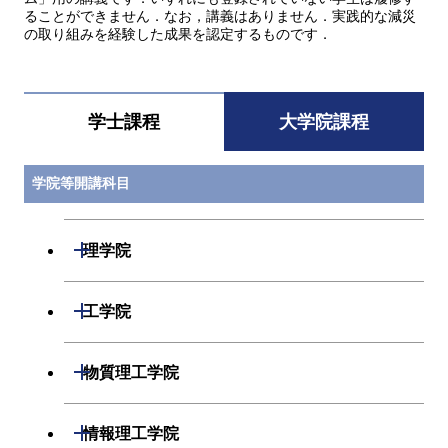
ることができません．なお，講義はありません．実践的な減災
の取り組みを経験した成果を認定するものです．
学士課程
大学院課程
学院等開講科目
開閉
理学院
開閉
数学系
開閉
工学院
開閉
物理学系
数学コース
開閉
機械系
開閉
物質理工学院
開閉
化学系
物理学コース
開閉
システム制御系
機械コース
開閉
材料系
開閉
情報理工学院