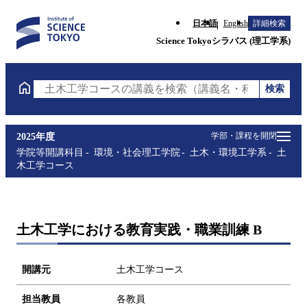
日本語
English
詳細検索
Science Tokyoシラバス (理工学系)
検索
土木工学コースの講義を検索（講義名・科目コード・
学部・課程を開閉
2025年度
学院等開講科目
環境・社会理工学院
土木・環境工学系
土
木工学コース
土木工学における教育実践・職業訓練 B
開講元
土木工学コース
担当教員
各教員