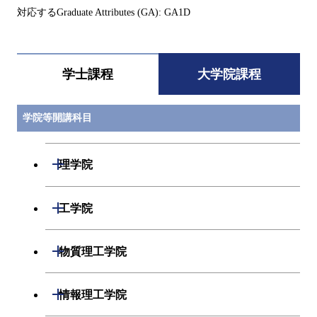
対応するGraduate Attributes (GA): GA1D
学士課程
大学院課程
学院等開講科目
開閉
理学院
開閉
数学系
開閉
工学院
開閉
物理学系
数学コース
開閉
機械系
開閉
物質理工学院
開閉
化学系
物理学コース
開閉
システム制御系
機械コース
開閉
材料系
開閉
情報理工学院
開閉
地球惑星科学系
物質・情報卓越コース
化学コース
開閉