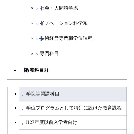
開閉
社会・人間科学系
地球環境共創コース
開閉
イノベーション科学系
エネルギーコース
社会・人間科学コース
開閉
技術経営専門職学位課程
エネルギー・情報コース
イノベーション科学コース
専門科目
エンジニアリングデザイン
人間医療科学技術コース
技術経営専門職学位課程
コース
開閉
教養科目群
原子核工学コース
文系教養科目
大学院課程を切り替える
物質・情報卓越コース
学院等開講科目
英語科目
学位プログラムとして特別に設けた教育課程
第二外国語科目
H27年度以前入学者向け
日本語・日本文化科目