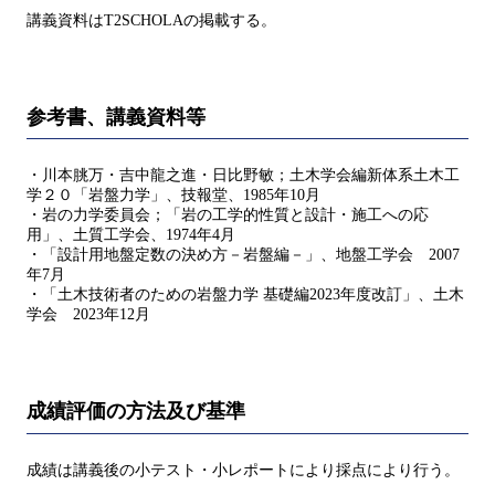
講義資料はT2SCHOLAの掲載する。
参考書、講義資料等
・川本朓万・吉中龍之進・日比野敏；土木学会編新体系土木工
学２０「岩盤力学」、技報堂、1985年10月
・岩の力学委員会；「岩の工学的性質と設計・施工への応
用」、土質工学会、1974年4月
・「設計用地盤定数の決め方－岩盤編－」、地盤工学会 2007
年7月
・「土木技術者のための岩盤力学 基礎編2023年度改訂」、土木
学会 2023年12月
成績評価の方法及び基準
成績は講義後の小テスト・小レポートにより採点により行う。