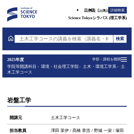
日本語
English
詳細検索
Science Tokyoシラバス (理工学系)
検索
土木工学コースの講義を検索（講義名・科目コード・
学部・課程を開閉
2025年度
学院等開講科目
環境・社会理工学院
土木・環境工学系
土
木工学コース
岩盤工学
開講元
土木工学コース
担当教員
澤田 茉伊 / 髙橋 章浩 / 野城 一栄 / 塚田