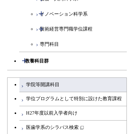
開閉
イノベーション科学系
エネルギーコース
社会・人間科学コース
開閉
技術経営専門職学位課程
エネルギー・情報コース
イノベーション科学コース
専門科目
エンジニアリングデザイン
人間医療科学技術コース
技術経営専門職学位課程
コース
開閉
教養科目群
原子核工学コース
文系教養科目
大学院課程を切り替える
物質・情報卓越コース
学院等開講科目
英語科目
学位プログラムとして特別に設けた教育課程
第二外国語科目
H27年度以前入学者向け
日本語・日本文化科目
医歯学系のシラバス検索