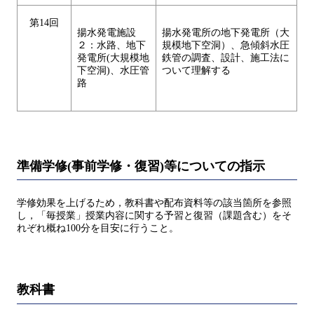
第14回
揚水発電施設
揚水発電所の地下発電所（大
２：水路、地下
規模地下空洞）、急傾斜水圧
発電所(大規模地
鉄管の調査、設計、施工法に
下空洞)、水圧管
ついて理解する
路
準備学修(事前学修・復習)等についての指示
学修効果を上げるため，教科書や配布資料等の該当箇所を参照
し，「毎授業」授業内容に関する予習と復習（課題含む）をそ
れぞれ概ね100分を目安に行うこと。
教科書