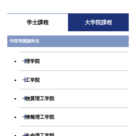
学士課程
大学院課程
学院等開講科目
開閉
理学院
開閉
数学系
開閉
工学院
開閉
物理学系
数学コース
開閉
機械系
開閉
物質理工学院
開閉
化学系
物理学コース
開閉
システム制御系
機械コース
開閉
材料系
開閉
情報理工学院
開閉
地球惑星科学系
物質・情報卓越コース
化学コース
開閉
電気電子系
エネルギーコース
システム制御コース
開閉
応用化学系
材料コース
開閉
数理・計算科学系
開閉
生命理工学院