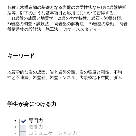
各種土木構造物の基礎となる岩盤の力学性状ならびに岩盤解析
法等、以下のような基本項目と応用にについて習得する。
1)岩盤の成因と地質学、2)岩の力学特性、岩石・岩盤分類、
3)岩盤の調査・試験法、 4)岩盤の解析法、 5)岩盤の挙動、 6)岩
盤構造物の設計法、施工法 、7)ケーススタディー
キーワード
地質学的な岩の成因、岩と岩盤分類、岩の強度と剛性、不均一
性と不連続、岩盤斜、岩盤トンネル、大規模地下空間、ダム
学生が身につける力
専門力
教養力
コミュニケーション力