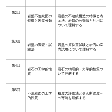
第2回
岩盤不連続面の
岩盤の不連続構造の特徴と表
特徴と岩盤分類
示法、岩盤の分類法と利用に
ついて理解する
第3回
岩盤の調査・試
岩盤の原位置試験と岩石の室
験法
内試験について理解する
第4回
岩石の工学的性
岩石の物理的・力学的性質つ
質
いて理解する
第5回
不連続面の工学
粗度の評価法とせん断強度へ
的性質
の寄与を理解する