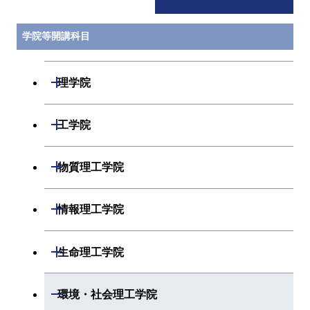
学院等開講科目
開閉
理学院
開閉
数学系
開閉
工学院
開閉
物理学系
数学コース
開閉
機械系
開閉
物質理工学院
開閉
化学系
物理学コース
開閉
システム制御系
機械コース
開閉
材料系
開閉
情報理工学院
開閉
地球惑星科学系
物質・情報卓越コース
化学コース
開閉
電気電子系
エネルギーコース
システム制御コース
開閉
応用化学系
材料コース
開閉
数理・計算科学系
開閉
生命理工学院
専門科目
エネルギーコース
地球惑星科学コース
開閉
情報通信系
エネルギー・情報コース
エンジニアリングデザイン
電気電子コース
専門科目
エネルギーコース
応用化学コース
開閉
情報工学系
数理・計算科学コース
コース
開閉
生命理工学系
開閉
環境・社会理工学院
エネルギー・情報コース
地球生命コース
開閉
経営工学系
エンジニアリングデザイン
エネルギーコース
情報通信コース