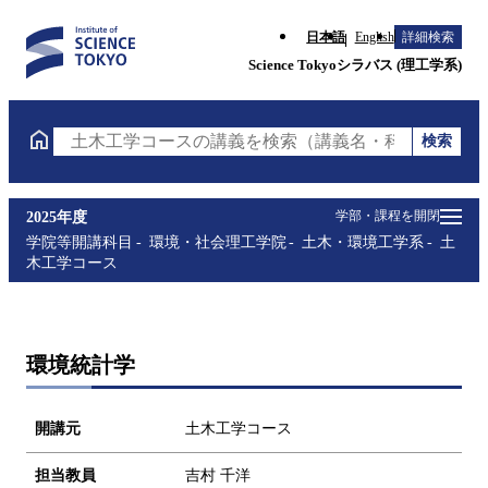
日本語
English
詳細検索
Science Tokyoシラバス (理工学系)
検索
土木工学コースの講義を検索（講義名・科目コード・
学部・課程を開閉
2025年度
学院等開講科目
環境・社会理工学院
土木・環境工学系
土
木工学コース
環境統計学
開講元
土木工学コース
担当教員
吉村 千洋