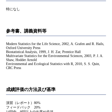
特になし
参考書、講義資料等
Modern Statistics for the Life Science, 2002, A. Grafen and R. Hails,
Oxford University Press
Biostatistical Analysis, 1999, J. H. Zar, Prentice Hall
Multivariate Statistics for the Environmental Sciences, 2003, P. J. A.
Shaw, Hodder Arnold
Environmental and Ecological Statistics with R, 2010, S. S. Quin,
CRC Press
成績評価の方法及び基準
演習（レポート）80%
フィードバック 20%
14回中、9回以上の出席が必須