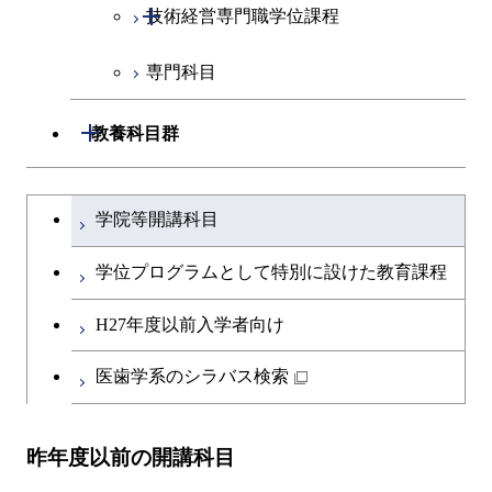
開閉
技術経営専門職学位課程
エネルギー・情報コース
イノベーション科学コース
専門科目
エンジニアリングデザイン
人間医療科学技術コース
技術経営専門職学位課程
コース
開閉
教養科目群
原子核工学コース
文系教養科目
大学院課程を切り替える
物質・情報卓越コース
学院等開講科目
英語科目
学位プログラムとして特別に設けた教育課程
第二外国語科目
H27年度以前入学者向け
日本語・日本文化科目
医歯学系のシラバス検索
教職科目
昨年度以前の開講科目
キャリア科目