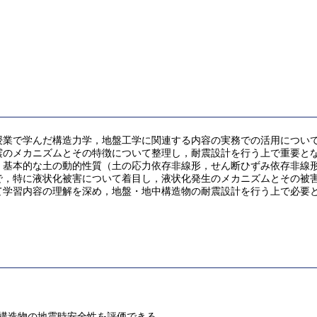
授業で学んだ構造力学，地盤工学に関連する内容の実務での活用につい
震のメカニズムとその特徴について整理し，耐震設計を行う上で重要と
基本的な土の動的性質（土の応力依存非線形，せん断ひずみ依存非線形
で，特に液状化被害について着目し，液状化発生のメカニズムとその被
学習内容の理解を深め，地盤・地中構造物の耐震設計を行う上で必要
構造物の地震時安全性を評価できる。