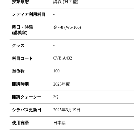
授業形態
講義 (対面型)
-
メディア利用科目
曜日・時限
金7-8 (W5-106)
(講義室)
-
クラス
CVE.A432
科目コード
1
0
0
単位数
開講時期
2025年度
2Q
開講クォーター
シラバス更新日
2025年3月19日
使用言語
日本語