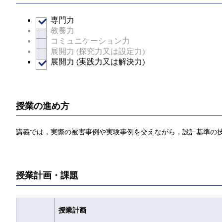
専門力
教養力
コミュニケーション力
展開力 (探究力又は設定力)
展開力 (実践力又は解決力)
授業の進め方
講義では，実際の被害事例や実験事例を交えながら，設計基準の
授業計画・課題
授業計画