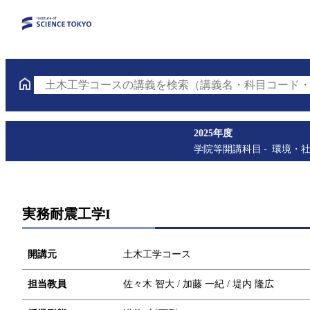
土木工学コースの講義を検索（講義名・科目コード・
2025年度
学院等開講科目
環境・
実務耐震工学I
開講元
土木工学コース
担当教員
佐々木 智大 / 加藤 一紀 / 堤内 隆広