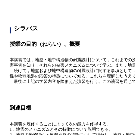
シラバス
授業の目的（ねらい）、概要
本講義では，地盤・地中構造物の耐震設計について，これまでの
害事例を知り，それらの被害メカニズムについて学ぶ。また，地
続けて，地盤および地中構造物の耐震設計に関する事項として，
性や軟弱地盤の応答の特徴について知る。これらを理解したうえ
最後に上記の学習内容を踏まえた演習を行う。この演習を通じて
到達目標
本講義を履修することによって次の能力を修得する。
1．地震のメカニズムとその特徴について説明できる。
2．地盤の動的特性と軟弱地盤の特徴について理解し，地盤・地中