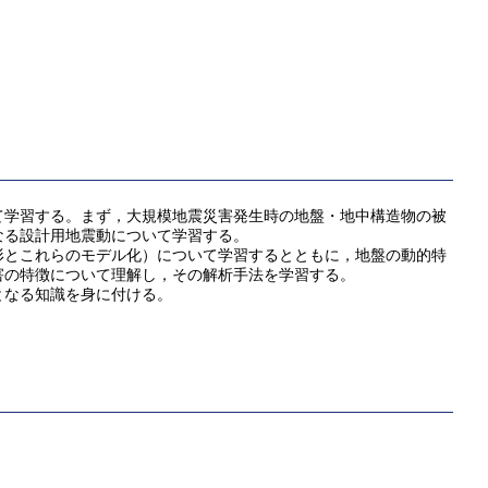
て学習する。まず，大規模地震災害発生時の地盤・地中構造物の被
なる設計用地震動について学習する。
とこれらのモデル化）について学習するとともに，地盤の動的特
害の特徴について理解し，その解析手法を学習する。
となる知識を身に付ける。