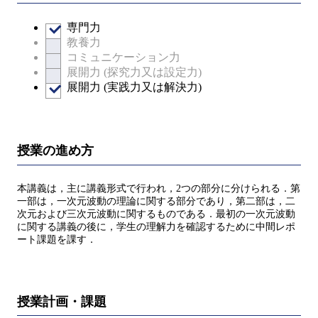
専門力
教養力
コミュニケーション力
展開力 (探究力又は設定力)
展開力 (実践力又は解決力)
授業の進め方
本講義は，主に講義形式で行われ，2つの部分に分けられる．第
一部は，一次元波動の理論に関する部分であり，第二部は，二
次元および三次元波動に関するものである．最初の一次元波動
に関する講義の後に，学生の理解力を確認するために中間レポ
ート課題を課す．
授業計画・課題