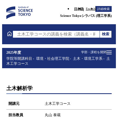
日本語
English
詳細検索
Science Tokyoシラバス (理工学系)
検索
土木工学コースの講義を検索（講義名・科目コード・
学部・課程を開閉
2025年度
学院等開講科目
環境・社会理工学院
土木・環境工学系
土
木工学コース
土木解析学
開講元
土木工学コース
担当教員
丸山 泰蔵