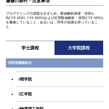
履修の条件・注意事項
プログラミングの課題を出すため，数値解析基礎・演習A,
B(CVE.M301, CVE.M303)および応用数値解析・演習(CVE.M302)
を履修していること，あるいは，同等の知識を持っているこ
と．
学士課程
大学院課程
学院等開講科目
開閉
理学院
開閉
数学系
開閉
工学院
開閉
物理学系
数学コース
開閉
機械系
開閉
物質理工学院