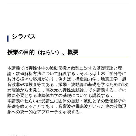
シラバス
授業の目的（ねらい）、概要
本講義では弾性体中の波動伝搬と散乱に対する基礎理論と理
論・数値解析方法について解説する．それらは土木工学分野に
おける様々な応用があり，例えば，構造動力学，地震工学，超
音波非破壊検査等である．振動・波動論の基礎を学ぶための1次
元理論から出発し，高次元の弾性波動論までを講義する．その
際に必要となる連続体力学の基礎についても講義する．
本講義のねらいは受講生に固体の振動・波動とその数値解析の
基礎を教えることであり，音響波や電磁波といった他の波動現
象への統一的なアプローチを示唆する．