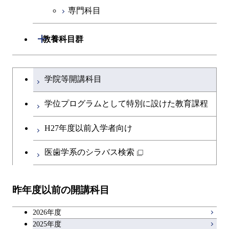
専門科目
エンジニアリングデザイン
人間医療科学技術コース
技術経営専門職学位課程
コース
開閉
教養科目群
原子核工学コース
文系教養科目
大学院課程を切り替える
物質・情報卓越コース
学院等開講科目
英語科目
学位プログラムとして特別に設けた教育課程
第二外国語科目
H27年度以前入学者向け
日本語・日本文化科目
医歯学系のシラバス検索
教職科目
昨年度以前の開講科目
キャリア科目
2026年度
アントレプレナーシップ科目
2025年度