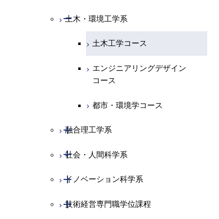
ライフエンジニアリングコ
エネルギー・情報コース
研究関連科目
ライフエンジニアリングコ
ライフエンジニアリングコ
コース
ライフエンジニアリングコ
ース
開閉
土木・環境工学系
建築学コース
ース
ース
ライフエンジニアリングコ
エンジニアリングデザイン
ース
ライフエンジニアリングコ
ース
ライフエンジニアリングコ
コース
原子核工学コース
ース
エンジニアリングデザイン
土木工学コース
知能情報コース
原子核工学コース
ース
地球生命コース
コース
原子核工学コース
人間医療科学技術コース
原子核工学コース
エンジニアリングデザイン
エネルギー・情報コース
人間医療科学技術コース
人間医療科学技術コース
人間医療科学技術コース
都市・環境学コース
コース
人間医療科学技術コース
物質・情報卓越コース
地球生命コース
人間医療科学技術コース
物質・情報卓越コース
都市・環境学コース
物質・情報卓越コース
人間医療科学技術コース
物質・情報卓越コース
開閉
融合理工学系
物質・情報卓越コース
開閉
社会・人間科学系
地球環境共創コース
開閉
イノベーション科学系
エネルギーコース
社会・人間科学コース
開閉
技術経営専門職学位課程
エネルギー・情報コース
イノベーション科学コース