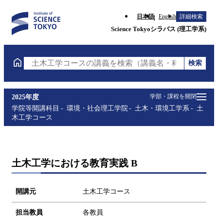
日本語
English
詳細検索
Science Tokyoシラバス (理工学系)
検索
土木工学コースの講義を検索（講義名・科目コード・
学部・課程を開閉
2025年度
学院等開講科目
環境・社会理工学院
土木・環境工学系
土
木工学コース
土木工学における教育実践 B
開講元
土木工学コース
担当教員
各教員