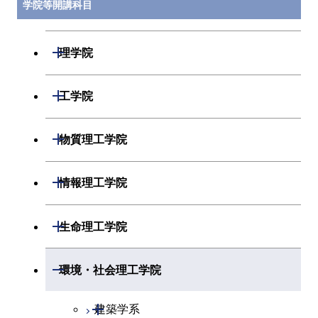
学院等開講科目
開閉
理学院
開閉
数学系
開閉
工学院
開閉
物理学系
数学コース
開閉
機械系
開閉
物質理工学院
開閉
化学系
物理学コース
開閉
システム制御系
機械コース
開閉
材料系
開閉
情報理工学院
開閉
地球惑星科学系
物質・情報卓越コース
化学コース
開閉
電気電子系
エネルギーコース
システム制御コース
開閉
応用化学系
材料コース
開閉
数理・計算科学系
開閉
生命理工学院
専門科目
エネルギーコース
地球惑星科学コース
開閉
情報通信系
エネルギー・情報コース
エンジニアリングデザイン
電気電子コース
専門科目
エネルギーコース
応用化学コース
開閉
情報工学系
数理・計算科学コース
コース
開閉
生命理工学系
開閉
環境・社会理工学院
エネルギー・情報コース
地球生命コース
開閉
経営工学系
エンジニアリングデザイン
エネルギーコース
情報通信コース
エネルギー・情報コース
エネルギーコース
専門科目
知能情報コース
情報工学コース
コース
人間医療科学技術コース
専門科目
生命理工学コース
開閉
物質・情報卓越コース
建築学系
専門科目
エネルギー・情報コース
エンジニアリングデザイン
経営工学コース