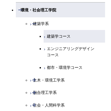
情報通信系
エネルギー・情報コース
エンジニアリングデザイン
電気電子コース
専門科目
エネルギーコース
応用化学コース
開閉
情報工学系
数理・計算科学コース
コース
開閉
生命理工学系
開閉
環境・社会理工学院
エネルギー・情報コース
地球生命コース
開閉
経営工学系
エンジニアリングデザイン
エネルギーコース
情報通信コース
エネルギー・情報コース
エネルギーコース
専門科目
知能情報コース
情報工学コース
コース
人間医療科学技術コース
専門科目
生命理工学コース
開閉
物質・情報卓越コース
建築学系
専門科目
エネルギー・情報コース
エンジニアリングデザイン
経営工学コース
ライフエンジニアリングコ
エネルギー・情報コース
研究関連科目
ライフエンジニアリングコ
ライフエンジニアリングコ
コース
ライフエンジニアリングコ
ース
建築学コース
ース
ース
ライフエンジニアリングコ
エンジニアリングデザイン
ース
ライフエンジニアリングコ
ース
ライフエンジニアリングコ
コース
原子核工学コース
ース
エンジニアリングデザイン
知能情報コース
原子核工学コース
ース
地球生命コース
コース
原子核工学コース
人間医療科学技術コース
原子核工学コース
エネルギー・情報コース
人間医療科学技術コース
人間医療科学技術コース
人間医療科学技術コース
都市・環境学コース
人間医療科学技術コース
物質・情報卓越コース
地球生命コース
人間医療科学技術コース
物質・情報卓越コース
開閉
土木・環境工学系
物質・情報卓越コース
人間医療科学技術コース
物質・情報卓越コース
開閉
融合理工学系
土木工学コース
物質・情報卓越コース
開閉
社会・人間科学系
エンジニアリングデザイン
地球環境共創コース