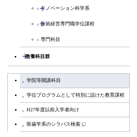
コース
開閉
イノベーション科学系
エネルギーコース
社会・人間科学コース
都市・環境学コース
開閉
技術経営専門職学位課程
エネルギー・情報コース
イノベーション科学コース
専門科目
エンジニアリングデザイン
人間医療科学技術コース
技術経営専門職学位課程
コース
開閉
教養科目群
原子核工学コース
文系教養科目
大学院課程を切り替える
物質・情報卓越コース
学院等開講科目
英語科目
学位プログラムとして特別に設けた教育課程
第二外国語科目
H27年度以前入学者向け
日本語・日本文化科目
医歯学系のシラバス検索
教職科目