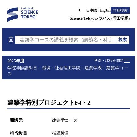
日本語
English
詳細検索
Science Tokyoシラバス (理工学系)
検索
建築学コースの講義を検索（講義名・科目コード・担
学部・課程を開閉
2025年度
学院等開講科目
環境・社会理工学院
建築学系
建築学コー
ス
建築学特別プロジェクトF4・2
開講元
建築学コース
担当教員
指導教員