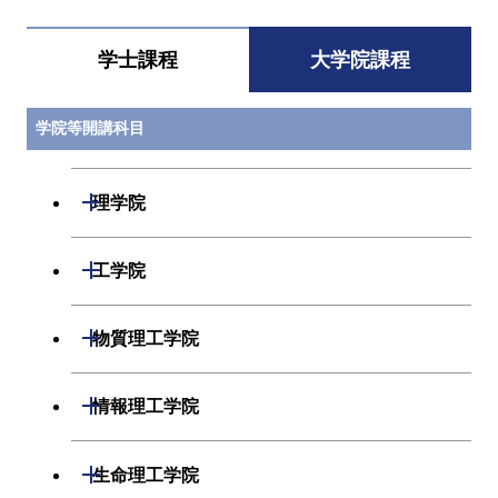
学士課程
大学院課程
学院等開講科目
開閉
理学院
開閉
数学系
開閉
工学院
開閉
物理学系
数学コース
開閉
機械系
開閉
物質理工学院
開閉
化学系
物理学コース
開閉
システム制御系
機械コース
開閉
材料系
開閉
情報理工学院
開閉
地球惑星科学系
物質・情報卓越コース
化学コース
開閉
電気電子系
エネルギーコース
システム制御コース
開閉
応用化学系
材料コース
開閉
数理・計算科学系
開閉
生命理工学院
専門科目
エネルギーコース
地球惑星科学コース
開閉