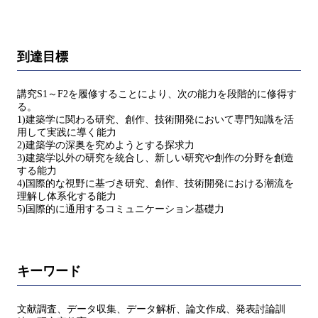
到達目標
講究S1～F2を履修することにより、次の能力を段階的に修得す
る。
1)建築学に関わる研究、創作、技術開発において専門知識を活
用して実践に導く能力
2)建築学の深奥を究めようとする探求力
3)建築学以外の研究を統合し、新しい研究や創作の分野を創造
する能力
4)国際的な視野に基づき研究、創作、技術開発における潮流を
理解し体系化する能力
5)国際的に通用するコミュニケーション基礎力
キーワード
文献調査、データ収集、データ解析、論文作成、発表討論訓