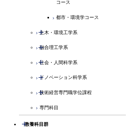
コース
原子核工学コース
人間医療科学技術コース
原子核工学コース
エネルギー・情報コース
人間医療科学技術コース
人間医療科学技術コース
人間医療科学技術コース
都市・環境学コース
人間医療科学技術コース
物質・情報卓越コース
地球生命コース
人間医療科学技術コース
物質・情報卓越コース
開閉
土木・環境工学系
物質・情報卓越コース
人間医療科学技術コース
物質・情報卓越コース
開閉
融合理工学系
土木工学コース
物質・情報卓越コース
開閉
社会・人間科学系
エンジニアリングデザイン
地球環境共創コース
コース
開閉
イノベーション科学系
エネルギーコース
社会・人間科学コース
都市・環境学コース
開閉
技術経営専門職学位課程
エネルギー・情報コース
イノベーション科学コース
専門科目
エンジニアリングデザイン
人間医療科学技術コース
技術経営専門職学位課程
コース
開閉
教養科目群
原子核工学コース