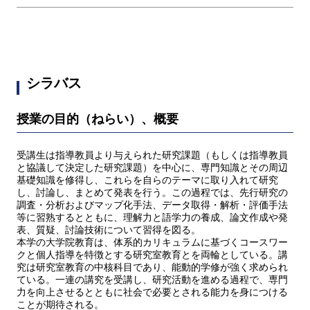
シラバス
授業の目的（ねらい）、概要
受講生は指導教員より与えられた研究課題（もしくは指導教員
と協議して決定した研究課題）を中心に、専門知識とその周辺
基礎知識を修得し、これらを自らのテーマに取り入れて研究
し、討論し、まとめて発表を行う。この過程では、先行研究の
調査・分析およびマップ化手法、データ取得・解析・評価手法
等に習熟するとともに、理解力と語学力の養成、論文作成や発
表、質疑、討論技術について習得を図る。
本学の大学院教育は、体系的カリキュラムに基づくコースワー
クと個人指導を特徴とする研究室教育とを両輪としている。講
究は研究室教育の中核科目であり、能動的学修が強く求められ
ている。一連の講究を受講し、研究活動を進める過程で、専門
力を向上させるとともに社会で必要とされる能力を身につける
ことが期待される。