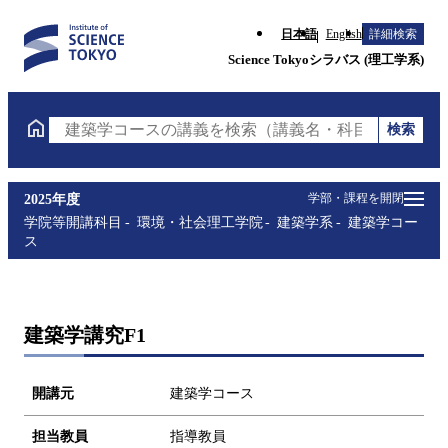
日本語
English
詳細検索
Science Tokyoシラバス (理工学系)
検索
建築学コースの講義を検索（講義名・科目コード・担
学部・課程を開閉
2025年度
学院等開講科目
環境・社会理工学院
建築学系
建築学コー
ス
建築学講究F1
開講元
建築学コース
担当教員
指導教員