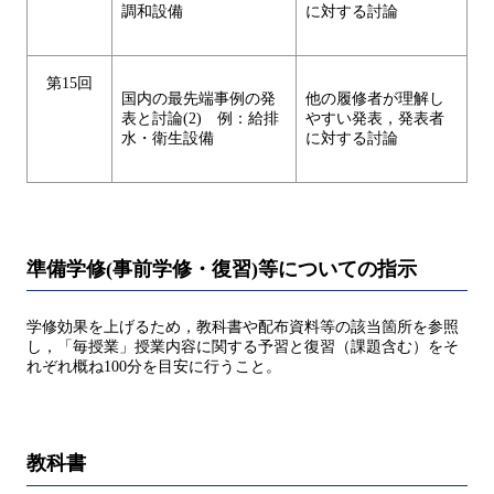
調和設備
に対する討論
第15回
国内の最先端事例の発
他の履修者が理解し
表と討論(2) 例：給排
やすい発表，発表者
水・衛生設備
に対する討論
準備学修(事前学修・復習)等についての指示
学修効果を上げるため，教科書や配布資料等の該当箇所を参照
し，「毎授業」授業内容に関する予習と復習（課題含む）をそ
れぞれ概ね100分を目安に行うこと。
教科書