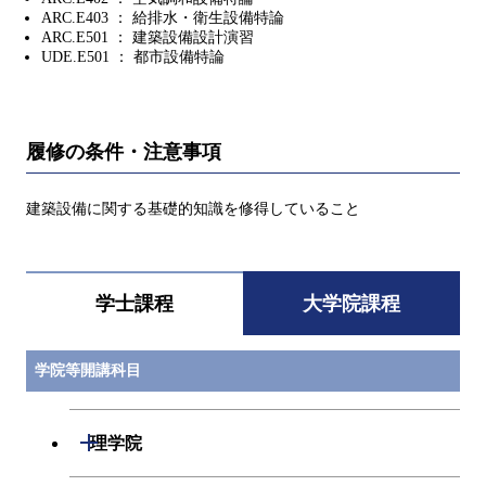
ARC.E403 ： 給排水・衛生設備特論
ARC.E501 ： 建築設備設計演習
UDE.E501 ： 都市設備特論
履修の条件・注意事項
建築設備に関する基礎的知識を修得していること
学士課程
大学院課程
学院等開講科目
開閉
理学院