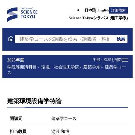
日本語
English
詳細検索
Science Tokyoシラバス (理工学系)
検索
建築学コースの講義を検索（講義名・科目コード・担
学部・課程を開閉
2025年度
学院等開講科目
環境・社会理工学院
建築学系
建築学コー
ス
建築環境設備学特論
開講元
建築学コース
担当教員
湯淺 和博