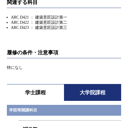
関連する科目
ARC.D421 ： 建築意匠設計第一
ARC.D422 ： 建築意匠設計第二
ARC.D423 ： 建築意匠設計第三
履修の条件・注意事項
特になし
学士課程
大学院課程
学院等開講科目
開閉