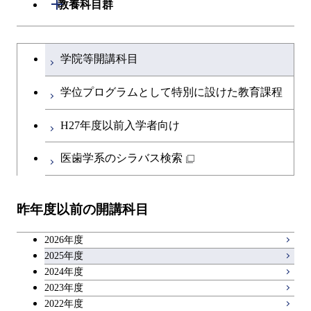
開閉
教養科目群
原子核工学コース
文系教養科目
大学院課程を切り替える
物質・情報卓越コース
学院等開講科目
英語科目
学位プログラムとして特別に設けた教育課程
第二外国語科目
H27年度以前入学者向け
日本語・日本文化科目
医歯学系のシラバス検索
教職科目
昨年度以前の開講科目
キャリア科目
2026年度
アントレプレナーシップ科目
2025年度
2024年度
2023年度
広域教養科目
2022年度