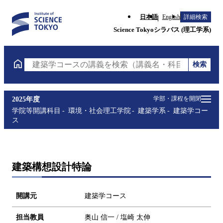
日本語
English
詳細検索
Science Tokyoシラバス (理工学系)
検索
建築学コースの講義を検索（講義名・科目コード・担
学部・課程を開閉
2025年度
学院等開講科目
環境・社会理工学院
建築学系
建築学コー
ス
建築構想設計特論
開講元
建築学コース
担当教員
奥山 信一 / 塩崎 太伸