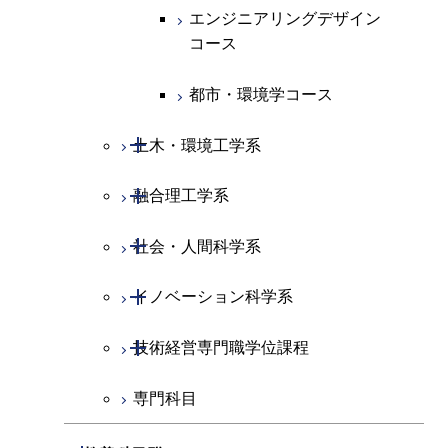
ース
ライフエンジニアリングコ
コース
原子核工学コース
ース
エンジニアリングデザイン
知能情報コース
原子核工学コース
ース
地球生命コース
コース
原子核工学コース
人間医療科学技術コース
原子核工学コース
エネルギー・情報コース
人間医療科学技術コース
人間医療科学技術コース
人間医療科学技術コース
都市・環境学コース
人間医療科学技術コース
物質・情報卓越コース
地球生命コース
人間医療科学技術コース
物質・情報卓越コース
開閉
土木・環境工学系
物質・情報卓越コース
人間医療科学技術コース
物質・情報卓越コース
開閉
融合理工学系
土木工学コース
物質・情報卓越コース
開閉
社会・人間科学系
エンジニアリングデザイン
地球環境共創コース
コース
開閉
イノベーション科学系
エネルギーコース
社会・人間科学コース
都市・環境学コース
開閉
技術経営専門職学位課程
エネルギー・情報コース
イノベーション科学コース
専門科目
エンジニアリングデザイン
人間医療科学技術コース
技術経営専門職学位課程
コース