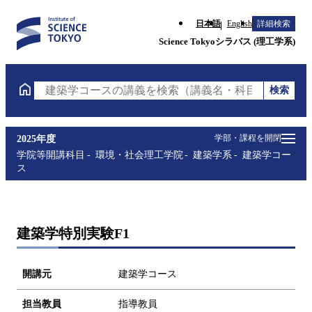
日本語
English
詳細検索
Science Tokyoシラバス (理工学系)
検索
建築学コースの講義を検索（講義名・科目コード・担
学部・課程を開閉
2025年度
学院等開講科目
環境・社会理工学院
建築学系
建築学コー
ス
建築学特別実験F1
開講元
建築学コース
担当教員
指導教員