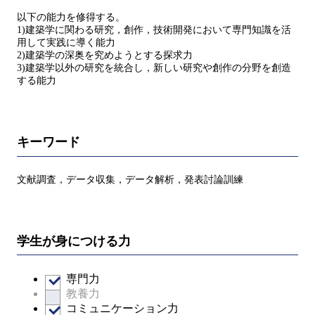
以下の能力を修得する。
1)建築学に関わる研究，創作，技術開発において専門知識を活
用して実践に導く能力
2)建築学の深奥を究めようとする探求力
3)建築学以外の研究を統合し，新しい研究や創作の分野を創造
する能力
キーワード
文献調査，データ収集，データ解析，発表討論訓練
学生が身につける力
専門力
教養力
コミュニケーション力