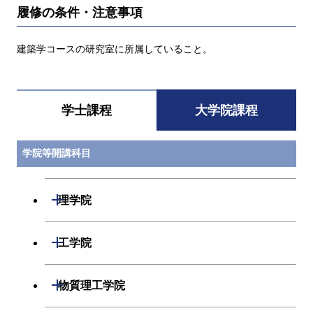
履修の条件・注意事項
建築学コースの研究室に所属していること。
学士課程
大学院課程
学院等開講科目
開閉
理学院
開閉
数学系
開閉
工学院
開閉
物理学系
数学コース
開閉
機械系
開閉
物質理工学院
開閉
化学系
物理学コース