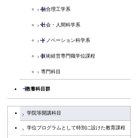
物質・情報卓越コース
開閉
融合理工学系
土木工学コース
物質・情報卓越コース
開閉
社会・人間科学系
エンジニアリングデザイン
地球環境共創コース
コース
開閉
イノベーション科学系
エネルギーコース
社会・人間科学コース
都市・環境学コース
開閉
技術経営専門職学位課程
エネルギー・情報コース
イノベーション科学コース
専門科目
エンジニアリングデザイン
人間医療科学技術コース
技術経営専門職学位課程
コース
開閉
教養科目群
原子核工学コース
文系教養科目
大学院課程を切り替える
物質・情報卓越コース
学院等開講科目
英語科目
学位プログラムとして特別に設けた教育課程
第二外国語科目