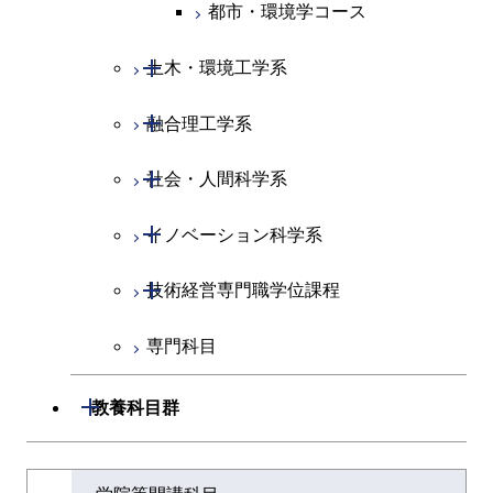
人間医療科学技術コース
都市・環境学コース
人間医療科学技術コース
物質・情報卓越コース
地球生命コース
人間医療科学技術コース
物質・情報卓越コース
開閉
土木・環境工学系
物質・情報卓越コース
人間医療科学技術コース
物質・情報卓越コース
開閉
融合理工学系
土木工学コース
物質・情報卓越コース
開閉
社会・人間科学系
エンジニアリングデザイン
地球環境共創コース
コース
開閉
イノベーション科学系
エネルギーコース
社会・人間科学コース
都市・環境学コース
開閉
技術経営専門職学位課程
エネルギー・情報コース
イノベーション科学コース
専門科目
エンジニアリングデザイン
人間医療科学技術コース
技術経営専門職学位課程
コース
開閉
教養科目群
原子核工学コース
文系教養科目
大学院課程を切り替える
物質・情報卓越コース