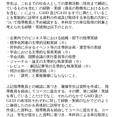
学生は、これまでの社会人としての業務活動（現在まで継続し
ているものを含む）の経験・実績（過去の勤務先におけるもの
を含む。）により、GA0D 及びGA1D をすでに満たしているこ
とを客観的に証明する資料の作成及び取得する単位数の方針に
ついて指導教員と予め確認する。本科目での単位取得の対象と
考えられる経験・実績例は以下のとおり。
・企業内でのビジネス等における組織・部下の指導実績
・標準化関連の主導的活動実績（※）
・対外的に示せるイベント等の主導的企画・運営等の実績
・学会における主導的な発表実績（※）
・学会活動、国際会議の実行委員等の役歴
・ジャーナル・論文の主導的な執筆実績（※）
・レビュー ・ 解説記事等の主導的な執筆実績（※）
・特許出願の主導的実績（※）
（※）「講究」と重複履修にならないこと。
上記指導教員との確認に基づき、履修学生は資料を作成し、指
導教員を経由してコースに提出する。その際、単に経験・実績
を有していることだけでなく、それらのなかで GA0D 及び
GA1D の各項目それぞれに対して経験・実績のなかでどのよう
に修得したのかを具体的に説明すること。
作成した資料は、指導教員を経由してコースに提出する。コー
スは、学生が提出した資料に基づき、本科目による単位取得と