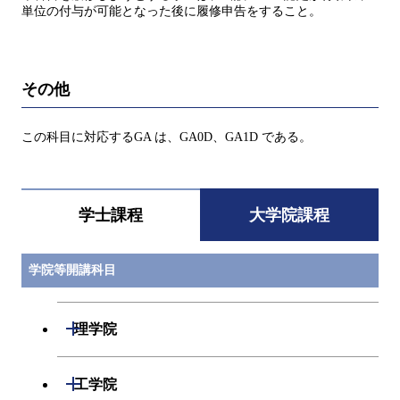
単位の付与が可能となった後に履修申告をすること。
その他
この科目に対応するGA は、GA0D、GA1D である。
学士課程
大学院課程
学院等開講科目
開閉
理学院
開閉
数学系
開閉
工学院