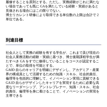
履修することを原則とする。ただし、実務経験がこれに満たな
い場合であっても既に GAを満たしている経験・実績があると
見做される場合にはこの限りでない。
博士リカレント研修により取得できる単位数の上限は合計で 2
単位である。
到達目標
社会人として実務の経験を有する学生が、これまで及び現在の
社会人業務活動の経験・実績に基づき、博士後期課程学生が満
たすべき GA をすでに修得していることをコースが認定するこ
とで、単位の取得を可能とする。
GA0D 自らのキャリアを明確にデザインし、アカデミア・産業
界の構成員として活躍するための知識・スキル、社会的責任、
倫理等を包括的に理解して、イノベーション実現に貢献できる
GA1D 自らがデザインしたキャリアを実現するために必要な高
度なリーダーシップ、アントレプレナー、知識・スキル、社会
的責任、倫理等を身に着けることで、イノベーションの実現を
主導できる