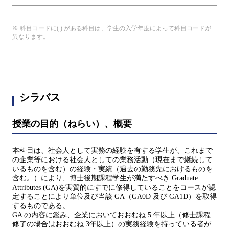
※ 科目コードに( ) がある科目は、学生の入学年度によって科目コードが
異なります。
シラバス
授業の目的（ねらい）、概要
本科目は、社会人として実務の経験を有する学生が、これまで
の企業等における社会人としての業務活動（現在まで継続して
いるものを含む）の経験・実績（過去の勤務先におけるものを
含む。）により、博士後期課程学生が満たすべき Graduate
Attributes (GA)を実質的にすでに修得していることをコースが認
定することにより単位及び当該 GA（GA0D 及び GA1D）を取得
するものである。
GA の内容に鑑み、企業においておおむね 5 年以上（修士課程
修了の場合はおおむね 3年以上）の実務経験を持っている者が