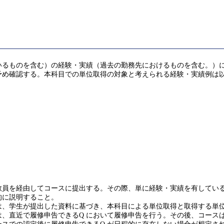
ものを含む）の経験・実績（過去の勤務先におけるものを含む。）により
予め確認する。本科目での単位取得の対象と考えられる経験・実績例は
を経由してコースに提出する。その際、単に経験・実績を有していることだ
的に説明すること。
は、学生が提出した資料に基づき、本科目による単位取得と取得する単
、直近で履修申告できるQ において履修申告を行う。その後、コース