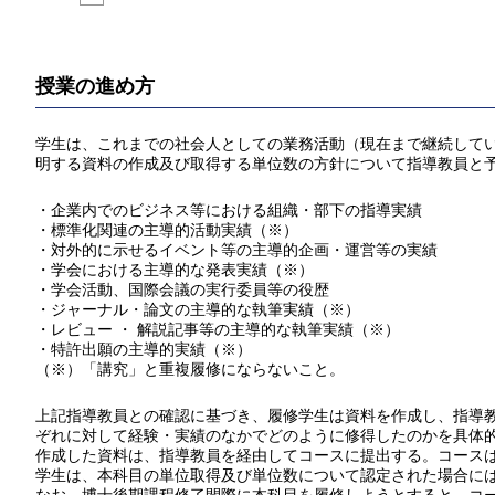
授業の進め方
学生は、これまでの社会人としての業務活動（現在まで継続している
明する資料の作成及び取得する単位数の方針について指導教員と
・企業内でのビジネス等における組織・部下の指導実績
・標準化関連の主導的活動実績（※）
・対外的に示せるイベント等の主導的企画・運営等の実績
・学会における主導的な発表実績（※）
・学会活動、国際会議の実行委員等の役歴
・ジャーナル・論文の主導的な執筆実績（※）
・レビュー ・ 解説記事等の主導的な執筆実績（※）
・特許出願の主導的実績（※）
（※）「講究」と重複履修にならないこと。
上記指導教員との確認に基づき、履修学生は資料を作成し、指導教員
ぞれに対して経験・実績のなかでどのように修得したのかを具体
作成した資料は、指導教員を経由してコースに提出する。コース
学生は、本科目の単位取得及び単位数について認定された場合には