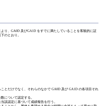
、GA0D 及びGA1D をすでに満たしていることを客観的に証
以下のとおり。
けでなく、それらのなかで GA0D 及び GA1D の各項目それ
位数について認定する。
は当該認定に基づいて成績報告を行う。