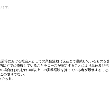
なります。
企業等における社会人としての業務活動（現在まで継続しているものを
 (GA)を実質的にすでに修得していることをコースが認定することにより単位及び当
修了の場合はおおむね 3年以上）の実務経験を持っている者が履修する
はこの限りでない。
位である。