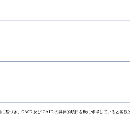
基づき、GA0D 及び GA1D の具体的項目を既に修得していると客