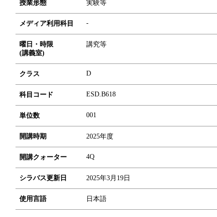
授業形態
実験等
-
メディア利用科目
曜日・時限
講究等
(講義室)
D
クラス
ESD.B618
科目コード
0
0
1
単位数
開講時期
2025年度
4Q
開講クォーター
シラバス更新日
2025年3月19日
使用言語
日本語