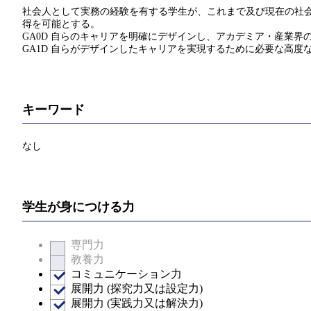
社会人として実務の経験を有する学生が、これまで及び現在の社会
得を可能とする。
GA0D 自らのキャリアを明確にデザインし、アカデミア・産業
GA1D 自らがデザインしたキャリアを実現するために必要な高
キーワード
なし
学生が身につける力
専門力
教養力
コミュニケーション力
展開力 (探究力又は設定力)
展開力 (実践力又は解決力)