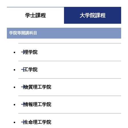
学士課程
大学院課程
学院等開講科目
開閉
理学院
開閉
数学系
開閉
工学院
開閉
物理学系
数学コース
開閉
機械系
開閉
物質理工学院
開閉
化学系
物理学コース
開閉
システム制御系
機械コース
開閉
材料系
開閉
情報理工学院
開閉
地球惑星科学系
物質・情報卓越コース
化学コース
開閉
電気電子系
エネルギーコース
システム制御コース
開閉
応用化学系
材料コース
開閉
数理・計算科学系
開閉
生命理工学院
専門科目
エネルギーコース
地球惑星科学コース
開閉