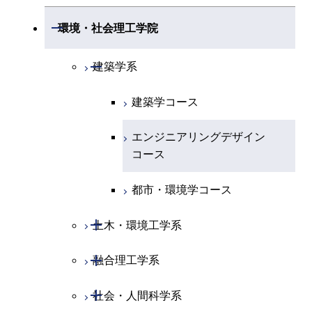
情報通信系
エネルギー・情報コース
エンジニアリングデザイン
電気電子コース
専門科目
エネルギーコース
応用化学コース
開閉
情報工学系
数理・計算科学コース
コース
開閉
生命理工学系
開閉
環境・社会理工学院
エネルギー・情報コース
地球生命コース
開閉
経営工学系
エンジニアリングデザイン
エネルギーコース
情報通信コース
エネルギー・情報コース
エネルギーコース
専門科目
知能情報コース
情報工学コース
コース
人間医療科学技術コース
専門科目
生命理工学コース
開閉
物質・情報卓越コース
建築学系
専門科目
エネルギー・情報コース
エンジニアリングデザイン
経営工学コース
ライフエンジニアリングコ
エネルギー・情報コース
研究関連科目
ライフエンジニアリングコ
ライフエンジニアリングコ
コース
ライフエンジニアリングコ
ース
建築学コース
ース
ース
ライフエンジニアリングコ
エンジニアリングデザイン
ース
ライフエンジニアリングコ
ース
ライフエンジニアリングコ
コース
原子核工学コース
ース
エンジニアリングデザイン
知能情報コース
原子核工学コース
ース
地球生命コース
コース
原子核工学コース
人間医療科学技術コース
原子核工学コース
エネルギー・情報コース
人間医療科学技術コース
人間医療科学技術コース
人間医療科学技術コース
都市・環境学コース
人間医療科学技術コース
物質・情報卓越コース
地球生命コース
人間医療科学技術コース
物質・情報卓越コース
開閉
土木・環境工学系
物質・情報卓越コース
人間医療科学技術コース
物質・情報卓越コース
開閉
融合理工学系
土木工学コース
物質・情報卓越コース
開閉
社会・人間科学系
エンジニアリングデザイン
地球環境共創コース