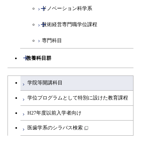
コース
開閉
イノベーション科学系
エネルギーコース
社会・人間科学コース
都市・環境学コース
開閉
技術経営専門職学位課程
エネルギー・情報コース
イノベーション科学コース
専門科目
エンジニアリングデザイン
人間医療科学技術コース
技術経営専門職学位課程
コース
開閉
教養科目群
原子核工学コース
文系教養科目
大学院課程を切り替える
物質・情報卓越コース
学院等開講科目
英語科目
学位プログラムとして特別に設けた教育課程
第二外国語科目
H27年度以前入学者向け
日本語・日本文化科目
医歯学系のシラバス検索
教職科目