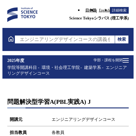
日本語
English
詳細検索
Science Tokyoシラバス (理工学系)
検索
エンジニアリングデザインコースの講義を検索（講義
学部・課程を開閉
2025年度
学院等開講科目
環境・社会理工学院
建築学系
エンジニア
リングデザインコース
問題解決型学習A(PBL実践A) J
開講元
エンジニアリングデザインコース
担当教員
各教員